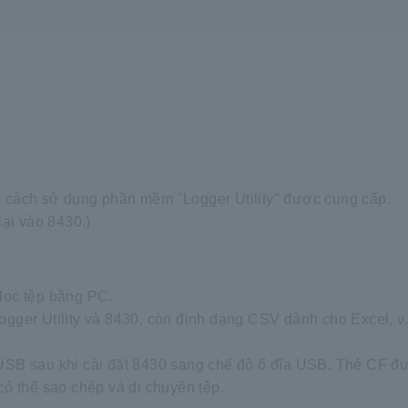
g cách sử dụng phần mềm "Logger Utility" được cung cấp.
lại vào 8430.)
đọc tệp bằng PC.
ogger Utility và 8430, còn định dạng CSV dành cho Excel, v.
 USB sau khi cài đặt 8430 sang chế độ ổ đĩa USB. Thẻ CF 
có thể sao chép và di chuyển tệp.