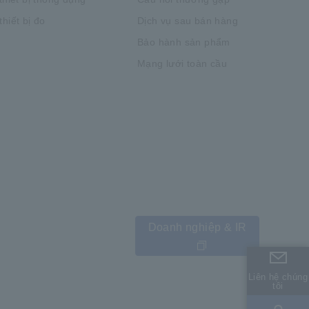
hiết bị đo
Dịch vụ sau bán hàng
Bảo hành sản phẩm
Mạng lưới toàn cầu
Doanh nghiệp & IR
Liên hệ chúng
Liên hệ chúng
tôi
tôi