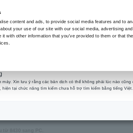
s
ise content and ads, to provide social media features and to anal
Sản phẩm
Ngành & Giải pháp
Kiến t
about your use of our site with our social media, advertising and
t with other information that you’ve provided to them or that the
ices.
uyển dữ liệu từ 8430
g
máy. Xin lưu ý rằng các bản dịch có thể không phải lúc nào cũng 
, hiện tại chức năng tìm kiếm chưa hỗ trợ tìm kiếm bằng tiếng Việt
ch chuyển dữ liệu từ 8430 sang PC
u từ 8430 sang PC.