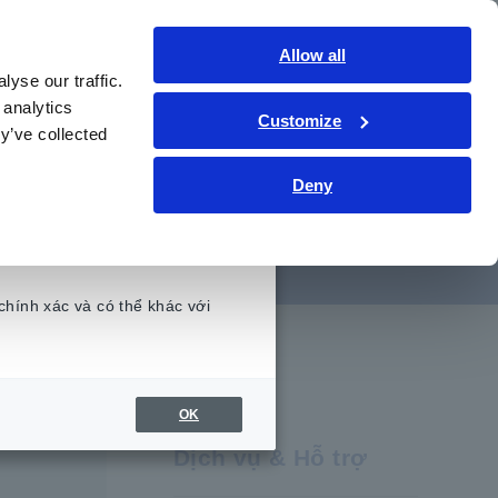
Việt Nam
Đăng nhập
Liên hệ
Allow all
yse our traffic.
hức kỹ thuật
Dịch vụ & Hỗ trợ
Giới thiệu
 analytics
Customize
y’ve collected
Deny
 sang PC
chính xác và có thể khác với
.
OK
Dịch vụ & Hỗ trợ