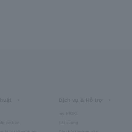
thuật
Dịch vụ & Hỗ trợ
my HIOKI
đo cơ bản
Tải xuống
thiết bị thông dụng
Câu hỏi thường gặp