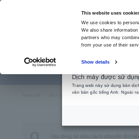
Chuyển
đến
This website uses cookie
nội
We use cookies to personal
dung
We also share information 
chính
partners who may combine i
from your use of their serv
Cách ch
Show details
Dịch máy được sử dụn
Trang web này sử dụng bản dịch 
văn bản gốc tiếng Anh. Ngoài ra
Trang chủ
​ ​
Dịch vụ & Hỗ trợ
​ ​
Câu hỏi thường gặp
​ ​
Cá
Q
Vui lòng tư vấn cách chuyển dữ liệ