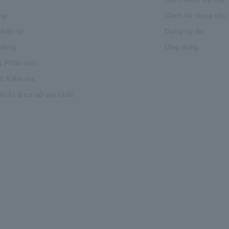
ng
Cách sử dụng các t
 điện tử
Dụng cụ đo
 tầng
Ứng dụng
& Phân tích
& Kiểm tra
iết bị & cơ sở vật chất