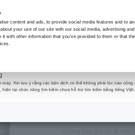
s
ise content and ads, to provide social media features and to anal
Sản phẩm
Ngành & Giải pháp
Kiến t
about your use of our site with our social media, advertising and
t with other information that you’ve provided to them or that the
ices.
, Máy ghi nhớ
​ ​
Thu Thập Dữ Liệu (DAQ) cho các ứng dụng R&D và thử n
g
THIẾT BỊ 
máy. Xin lưu ý rằng các bản dịch có thể không phải lúc nào cũng 
, hiện tại chức năng tìm kiếm chưa hỗ trợ tìm kiếm bằng tiếng Việt
MR6000
Không bao giờ bỏ lỡ một