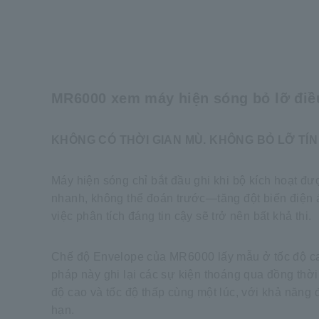
MR6000 xem máy hiện sóng bỏ lỡ điề
KHÔNG CÓ THỜI GIAN MÙ. KHÔNG BỎ LỠ TÍN HIỆU
Máy hiện sóng chỉ bắt đầu ghi khi bộ kích hoạt đư
nhanh, không thể đoán trước—tăng đột biến điện áp
việc phân tích đáng tin cậy sẽ trở nên bất khả thi.
Chế độ Envelope của MR6000 lấy mẫu ở tốc độ cao 
pháp này ghi lại các sự kiện thoáng qua đồng thời
độ cao và tốc độ thấp cùng một lúc, với khả năng đ
hạn.