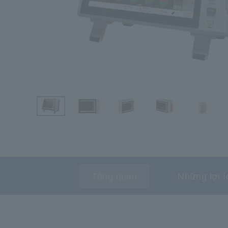
Tổng quan
Những lợi í