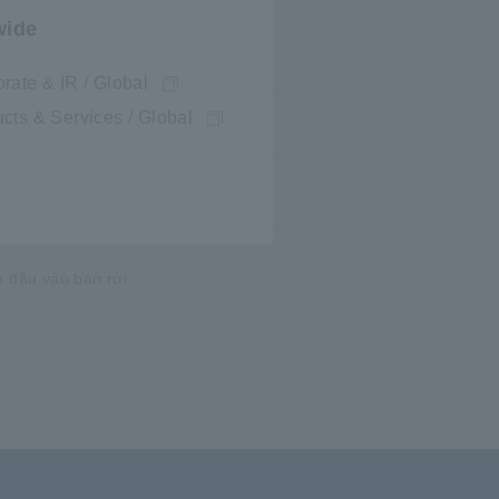
wide
rate & IR / Global
cts & Services / Global
g khác
e đầu vào bán rời