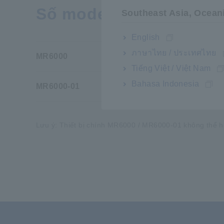
Số model (Mã đặt hàng
Southeast Asia, Ocean
English
ภาษาไทย / ประเทศไทย
MR6000
Ch
Tiếng Việt / Việt Nam
Bahasa Indonesia
MR6000-01
Tí
Lưu ý: Thiết bị chính MR6000 / MR6000-01 không thể ho