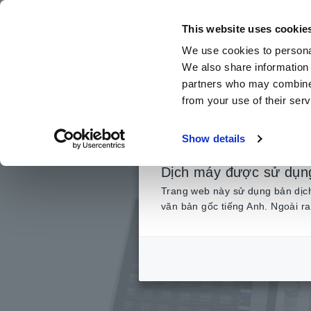
Chuyển
đến
This website uses cookie
nội
We use cookies to personal
dung
We also share information 
chính
partners who may combine i
from your use of their serv
Trang chủ
​ ​
Sản phẩm
​ ​
Thu Thập Dữ Liệu, Máy hiện sóng
Show details
Dịch máy được sử dụn
Trang web này sử dụng bản dịch 
văn bản gốc tiếng Anh. Ngoài ra