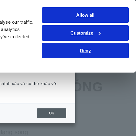
Việt Nam
Đăng nhập
Liên hệ
Allow all
yse our traffic.
hức kỹ thuật
Dịch vụ & Hỗ trợ
Giới thiệu
 analytics
Customize
y’ve collected
Deny
ghiệm
​ ​
THIẾT BỊ GHI DẠNG SÓNG MR6000
GHI DẠNG SÓNG
chính xác và có thể khác với
.
OK
 dạng sóng