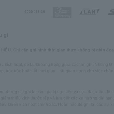
u gì
. Chỉ cần ghi hình thời gian thực không bị gián đoạ
ợc kích hoạt, để lại khoảng trống giữa các lần ghi. Những k
, trục trặc hoặc lỗi thời gian—rất quan trọng cho việc chẩ
nhưng chỉ ghi lại các giá trị cực tiểu và cực đại ở tốc độ
 giảm thiểu kích thước tệp và lưu giữ các xu hướng dài hạn.
iều khiển kích hoạt chính xác. Hoàn hảo để ghi lại các sự kiệ