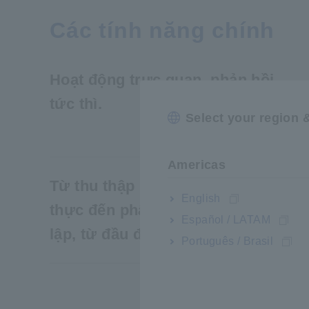
Các tính năng chính
Hoạt động trực quan, phản hồi
tức thì.
Select your region 
Americas
Từ thu thập dữ liệu theo thời gian
English
thực đến phân tích sau đó—độc
Español / LATAM
lập, từ đầu đến cuối.
Português / Brasil