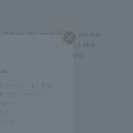
Ghi lại các bài kiểm tra dài mà
không phải lo lắng — bộ nhớ
Đóng
dung lượng cao tích hợp.
sia
 / コーポレート・IR
 / 製品・サービス
中文
어
中文