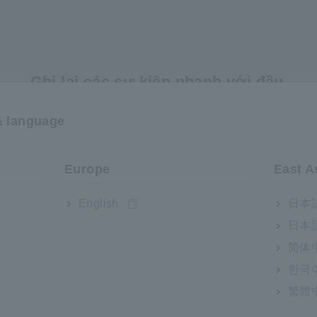
Ghi lại các sự kiện nhanh với đầu
vào riêng biệt 200MS/giây.
& language
Europe
East A
English
日本語
日本語
简体
한국
繁體