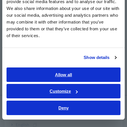
provide social media features and to analyse our traffic.
East Asia
We also share information about your use of our site with
our social media, advertising and analytics partners who
日本語 / コーポレート・IR
may combine it with other information that you’ve
日本語 / 製品・サービス
ผลิตภัณฑ์ ที่เกี่ยวข้อง
provided to them or that they’ve collected from your use
简体中文
of their services.
한국어
繁體中文
เครื่องตรวจจับกระแสรั่ว HiTESTER
ST5540
Show details
Southeast Asia, Oceania
English
Allow all
ภาษาไทย / ประเทศไทย
Tiếng Việt / Việt Nam
Customize
Bahasa Indonesia
การช่วยเหลือและสนับสนุน
Deny
India
my HIOKI
English