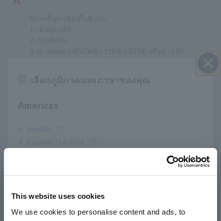
มีการตั้งค่าเสียงบี๊บสี่แบบ:
1. เมื่อป้อนคีย์
2. การตัดสิน
3. เอาต์พุตแรงดันไฟฟ้า 110% (เมื่อใช้เครือข่าย B)
4. เมื่อจ่ายแรงดันไฟออกที่ขั้ว T2
เลือกภูมิภาคและภาษาของคุณ
ปิด I
การตั้งค่าเริ่มต้นจะแสดงในรูปต่อไปนี้ โปรดตรวจสอบการ
ตั้งค่าเสียงบี๊บเมื่อส่งเครื่องมือกลับมาให้คุณจากการซ่อม
Americas
หรือการสอบเทียบ ในโหมดทดสอบที่เอาต์พุตไฟฟ้าแรงสูง
(กระแสสัมผัส ฯลฯ) เสียงบี๊บ (เสียงเตือน) และไฟ DAGER จะ
ติดทั้งคู่
English
Español / LATAM
Português / Brasil
เสียงเตือน
Europe
คีย์อินพุต: เปิด
การตัดสิน: FAIL
This website uses cookies
English
เอาต์พุตแรงดันไฟฟ้า 110%:เปิด
We use cookies to personalise content and ads, to
ขั้วต่อเอาต์พุต T2:เปิด