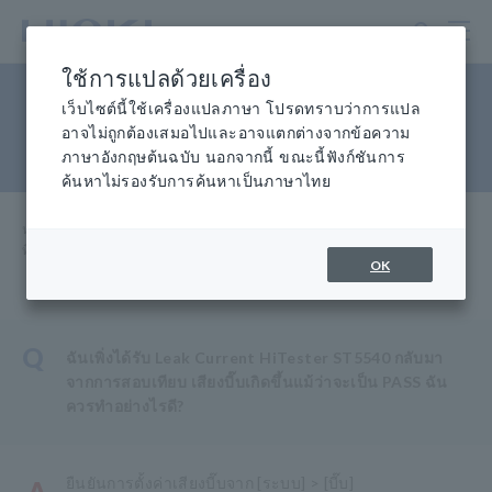
ข้าม
ไป
ที่
ใช้การแปลด้วยเครื่อง
เนื้อหา
การตั้งค่าเสียงบี๊บ (ing) ของ
หลัก
เว็บไซต์นี้ใช้เครื่องแปลภาษา โปรดทราบว่าการแปล
อาจไม่ถูกต้องเสมอไปและอาจแตกต่างจากข้อความ
Leak Current HiTester
ภาษาอังกฤษต้นฉบับ นอกจากนี้ ขณะนี้ฟังก์ชันการ
ค้นหาไม่รองรับการค้นหาเป็นภาษาไทย
หน้าแรก
​ ​
การช่วยเหลือและสนับสนุน
​ ​
คำถาม
​ ​
ที่พบบ่อย การตั้งค่าเสียงบี๊บของเครื่องทดสอบกระแสไฟรั่ว HiTester
OK
Q
ฉันเพิ่งได้รับ Leak Current HiTester ST5540 กลับมา
จากการสอบเทียบ เสียงบี๊บเกิดขึ้นแม้ว่าจะเป็น PASS ฉัน
ควรทำอย่างไรดี?
ยืนยันการตั้งค่าเสียงบี๊บจาก [ระบบ] > [บี๊บ]
A