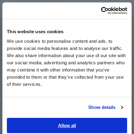
Português / Brasil
เครื่องวิเคราะห์คุณภาพไฟฟ้า PW3198 สามารถใช้ช่วง
A
การวัดเดียวได้นานถึง 35 วัน อย่างไรก็ตาม คุณสามารถ
Europe
กำหนดค่าการบันทึกซ้ำได้หากต้องการบันทึกเป็นระยะเวลา
นานขึ้น คุณสามารถบันทึกข้อมูลซ้ำๆ ได้ทุกวันหรือทุก
This website uses cookies
สัปดาห์ และบันทึกลงในการ์ด SD ได้นานถึง 55 สัปดาห์
English
We use cookies to personalise content and ads, to
(เมื่อใช้การ์ด SD ขนาด 2 GB)
provide social media features and to analyse our traffic.
East Asia
We also share information about your use of our site with
our social media, advertising and analytics partners who
日本語 / コーポレート・IR
may combine it with other information that you’ve
การช่วยเหลือและสนับสนุน
日本語 / 製品・サービス
provided to them or that they’ve collected from your use
简体中文
of their services.
한국어
my HIOKI
繁體中文
ดาวน์โหลด
Show details
Southeast Asia, Oceania
คำถามที่พบบ่อย
English
Allow all
ภาษาไทย / ประเทศไทย