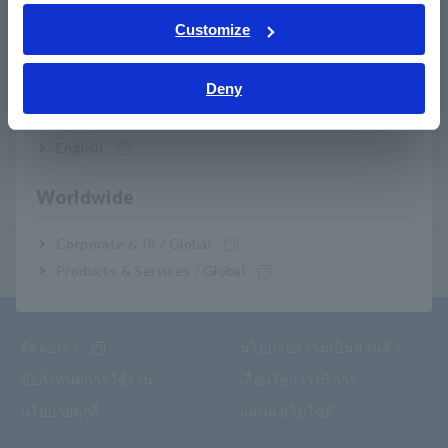
Tiếng Việt / Việt Nam
บริการหลังการขาย
Customize
Bahasa Indonesia
การรับประกันสินค้า
Deny
India
เครือข่ายของเรา
English
Worldwide
ผลิตภัณฑ์ ที่เลิกผลิต/เปลี่ยนทดแทน
Corporate & IR / Global
เมนูสารบัญ
Products & Services / Global
ติดต่อเรา
นโยบายความเป็นส่วนตัว
ข้อกำหนดการใช้งาน
เงื่อนไขการบริการ
นโยบายคุกกี้
แผนผังเว็บไซต์