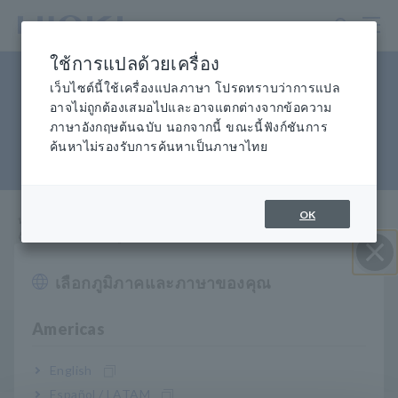
ข้าม
ไป
ที่
ใช้การแปลด้วยเครื่อง
เนื้อหา
ฉันต้องการบันทึกข้อมูลเป็นระยะ
หลัก
เว็บไซต์นี้ใช้เครื่องแปลภาษา โปรดทราบว่าการแปล
อาจไม่ถูกต้องเสมอไปและอาจแตกต่างจากข้อความ
เวลานานด้วยเครื่องวิเคราะห์
ภาษาอังกฤษต้นฉบับ นอกจากนี้ ขณะนี้ฟังก์ชันการ
ค้นหาไม่รองรับการค้นหาเป็นภาษาไทย
คุณภาพไฟฟ้า (บันทึกซ้ำ)
OK
หน้าแรก
​ ​
การช่วยเหลือและสนับสนุน
​ ​
คำถามที่
พบบ่อย
ฉันต้องการบันทึกข้อมูลในช่วงระยะเวลาที่ขยายออกไปโดยใช้เครื่อง
วิเคราะห์คุณภาพพลังงานของฉัน (การบันทึกซ้ำ)
เลือกภูมิภาคและภาษาของคุณ
ปิด I
Americas
Q
PW3198 มีการตั้งค่าการบันทึกซ้ำ ฉันจะใช้ฟังก์ชันนี้ได้
อย่างไร
English
Español / LATAM