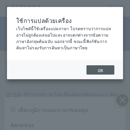
ข้าม
ไป
ที่
ใช้การแปลด้วยเครื่อง
เนื้อหา
เอาต์พุตอะนาล็อก (D/A) แปลกๆ
หลัก
เว็บไซต์นี้ใช้เครื่องแปลภาษา โปรดทราบว่าการแปล
อาจไม่ถูกต้องเสมอไปและอาจแตกต่างจากข้อความ
จาก PW3335
ภาษาอังกฤษต้นฉบับ นอกจากนี้ ขณะนี้ฟังก์ชันการ
ค้นหาไม่รองรับการค้นหาเป็นภาษาไทย
หน้าแรก
​ ​
การช่วยเหลือและสนับสนุน
​ ​
คำถาม
​ ​
ที่พบบ่อย เอาต์พุตอะนาล็อก (D/A) แปลกๆ จาก PW3335
OK
ถาม
ฉันใช้ PW3335-02 โดยเชื่อมต่อเอาต์พุตแบบอะนาล็อก
เข้ากับเครื่องบันทึกข้อมูล อย่างไรก็ตาม ค่าเอาต์พุตไม่ตรง
กับจอแสดงผล PW3335
เลือกภูมิภาคและภาษาของคุณ
ปิด I
Americas
เอาต์พุต D/A ของ PW3335-02/04 มีฟังก์ชันต่อไปนี้ซึ่งมี
A