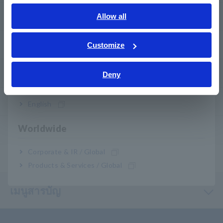
English
Allow all
ดาวน์โหลด
ภาษาไทย / ประเทศไทย
Tiếng Việt / Việt Nam
คำถามที่พบบ่อย
Customize
Bahasa Indonesia
บริการหลังการขาย
Deny
India
การรับประกันสินค้า
English
Worldwide
เครือข่ายของเรา
Corporate & IR / Global
ผลิตภัณฑ์ ที่เลิกผลิต/เปลี่ยนทดแทน
Products & Services / Global
เมนูสารบัญ