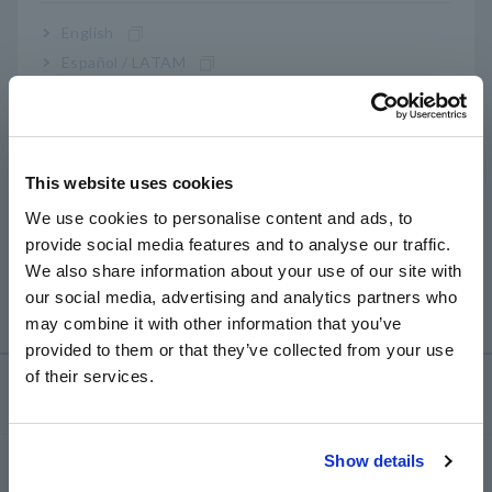
แรงดันและความเร็วเอาต์พุตต่างกัน
English
เอาต์พุตระดับ: 2Vf.s. (STD2) หรือ 5Vf.s. (STD5)
Español / LATAM
เอาท์พุทระดับความเร็วสูง: 2Vf.s. (FAST2) หรือ 5Vf.s.
(FAST5)
Português / Brasil
เอาต์พุตรูปคลื่น: 1Vf.s. (เร็ว)
Europe
โปรดดูคู่มือการใช้งานสำหรับรายละเอียดเพิ่มเติม
This website uses cookies
English
We use cookies to personalise content and ads, to
[ รุ่นที่ใช้งานได้ ]
provide social media features and to analyse our traffic.
East Asia
PW3335-02, PW3335-04, PW3336-02, PW3336-03,
We also share information about your use of our site with
PW3337-02, PW3337-03
our social media, advertising and analytics partners who
日本語 / コーポレート・IR
may combine it with other information that you’ve
日本語 / 製品・サービス
provided to them or that they’ve collected from your use
简体中文
of their services.
การช่วยเหลือและสนับสนุน
한국어
繁體中文
Show details
my HIOKI
Southeast Asia, Oceania