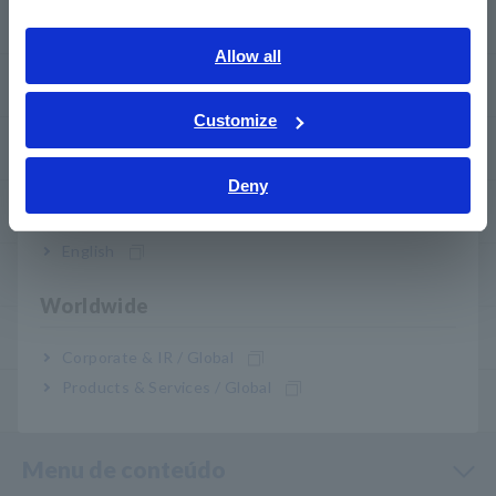
Southeast Asia, Oceania
my HIOKI
English
Allow all
ภาษาไทย / ประเทศไทย
Transferências
Tiếng Việt / Việt Nam
Customize
Bahasa Indonesia
Perguntas frequentes
Deny
India
Serviço pós-venda
English
Garantia do produto
Worldwide
Rede global
Corporate & IR / Global
Products & Services / Global
Produtos descontinuados/substituídos
Menu de conteúdo