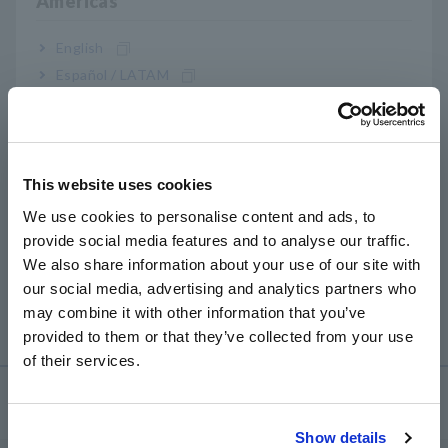
Americas
funções que possuem diferentes tensões e
velocidades de saída.
English
Saída de nível: 2Vf.s. (STD2) ou 5Vf.s. (DST5)
Español / LATAM
Saída de nível de alta velocidade: 2Vf.s. (FAST2) ou
Português / Brasil
5Vf.s. (RÁPIDO5)
Saída de forma de onda: 1Vf.s. (VELOZES)
Europe
Por favor, consulte o manual de instruções para mais
This website uses cookies
detalhes.
English
We use cookies to personalise content and ads, to
provide social media features and to analyse our traffic.
East Asia
[Modelos aplicáveis]
We also share information about your use of our site with
PW3335-02, PW3335-04, PW3336-02, PW3336-03,
our social media, advertising and analytics partners who
日本語 / コーポレート・IR
PW3337-02, PW3337-03
may combine it with other information that you’ve
日本語 / 製品・サービス
provided to them or that they’ve collected from your use
简体中文
of their services.
한국어
Serviço de suporte
繁體中文
Show details