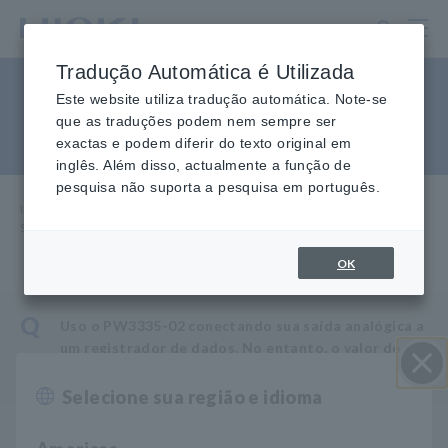
Ir
para
o
Tradução Automática é Utilizada
conteúdo
Saída analógica (D/A)
principal
Este website utiliza tradução automática. Note-se
que as traduções podem nem sempre ser
estranha do PW3335
exactas e podem diferir do texto original em
inglês. Além disso, actualmente a função de
pesquisa não suporta a pesquisa em português.
Início
​ ​
Perguntas frequentes
​ ​
sobre serviço e suporte
​ ​
Saída analógica (D/A) estranha do PW3335
OK
Q
Uso o PW3335-02 conectando sua saída analógica a
um registrador de dados. No entanto, o valor de
saída não corresponde ao display PW3335.
Selecione sua região e idioma
Perto
A saída D/A do PW3335-02/04 possui as seguintes
A