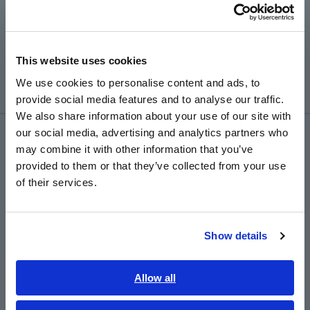
Português / Brasil
เช่น หากมีความจุ อาจต้องใช้เวลาในการทดสอบแรงดันถึง
เนื่องจากค่าคงที่ของเวลา ซึ่งกำหนดโดยค่าความจุและ
Europe
ความต้านทาน ด้วยความต้านทานสูง ค่าคงที่เวลาสำหรับ
วงจรการวัดอาจทำให้ต้องใช้เวลาสักครู่ในการแสดงค่าที่วัด
This website uses cookies
English
ได้
We use cookies to personalise content and ads, to
provide social media features and to analyse our traffic.
East Asia
We also share information about your use of our site with
our social media, advertising and analytics partners who
日本語 / コーポレート・IR
การช่วยเหลือและสนับสนุน
may combine it with other information that you’ve
日本語 / 製品・サービス
provided to them or that they’ve collected from your use
简体中文
of their services.
my HIOKI
한국어
繁體中文
ดาวน์โหลด
Show details
Southeast Asia, Oceania
คำถามที่พบบ่อย
English
Allow all
ภาษาไทย / ประเทศไทย
บริการหลังการขาย