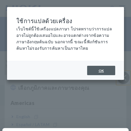
ข้าม
ไป
ที่
ใช้การแปลด้วยเครื่อง
เนื้อหา
ไม่สามารถเริ่มการทดสอบการ
หลัก
เว็บไซต์นี้ใช้เครื่องแปลภาษา โปรดทราบว่าการแปล
อาจไม่ถูกต้องเสมอไปและอาจแตกต่างจากข้อความ
ต้านทานได้
ภาษาอังกฤษต้นฉบับ นอกจากนี้ ขณะนี้ฟังก์ชันการ
ค้นหาไม่รองรับการค้นหาเป็นภาษาไทย
หน้าแรก
​ ​
การช่วยเหลือและสนับสนุน
​ ​
คำถามที่พบ
บ่อย
ไม่สามารถเริ่มการทดสอบการทนทานได้
OK
เลือกภูมิภาคและภาษาของคุณ
ปิด I
Q
เมื่อฉันพยายามเริ่มการทดสอบ การวัดไม่เริ่มขึ้น
Americas
เครื่องมือจะไม่ทำการวัดหรือตัดสินจนกว่าแรงดันไฟขาออก
A
English
จริงจะถึงแรงดันทดสอบที่ตั้งไว้ อาจใช้เวลาสักครู่กว่าจะถึง
Español / LATAM
แรงดันทดสอบ ทั้งนี้ขึ้นอยู่กับอุปกรณ์ที่กำลังทดสอบ ตัวอย่าง