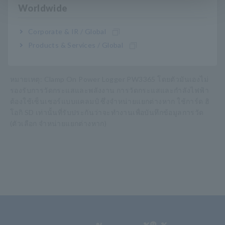
Worldwide
หมายเลขรุ่น (รหัสการสั่งซื้อ)
Corporate & IR / Global
Products & Services / Global
PW3365-20
รุ่นภาษาอังกฤษ ตัวเครื่องเท่านั้น
หมายเหตุ: Clamp On Power Logger PW3365 โดยตัวมันเองไม่
รองรับการวัดกระแสและพลังงาน การวัดกระแสและกำลังไฟฟ้า
ต้องใช้เซ็นเซอร์แบบแคลมป์ ซึ่งจำหน่ายแยกต่างหาก ใช้การ์ด ฮิ
โอกิ SD เท่านั้นที่รับประกันว่าจะทำงานเพื่อบันทึกข้อมูลการวัด
(ตัวเลือก จำหน่ายแยกต่างหาก)