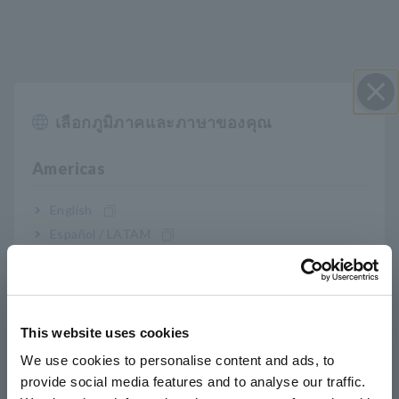
เลือกภูมิภาคและภาษาของคุณ
ปิด I
Americas
English
คุณสมบัติหลัก
Español / LATAM
Português / Brasil
วัดแรงดันไฟฟ้าจากด้านบนของสายเคเบิลโดยไม่
เสี่ยงต่อไฟฟ้าลัดวงจร
Europe
This website uses cookies
English
We use cookies to personalise content and ads, to
รองรับวงจร 4 สายเดี่ยวถึงสามเฟส
provide social media features and to analyse our traffic.
East Asia