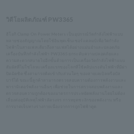
วิดีโอผลิตภัณฑ์ PW3365
ฮิโอกิ Clamp On Power Meters เป็นอุปกรณ์วัดกำลังไฟฟ้าแบบ
หลายช่องสัญญาณโดยใช้อินพุตเซ็นเซอร์แคลมป์เพื่อวัดกำลัง
ไฟฟ้าในสายเฟสเดียวถึงสามเฟสได้อย่างแม่นยำและปลอดภัย
เครื่องบันทึกกำลังไฟฟ้า PW3365 ยกระดับความปลอดภัยและ
ความสะดวกสบายไปอีกขั้นด้วยการเป็นเครื่องวัดกำลังไฟฟ้าแบบ
สัมผัสที่ไม่ใช่โลหะเครื่องแรกของโลกที่ใช้คลิปแรงดันไฟฟ้าที่มีฝา
ปิดมิดชิด ซึ่งสามารถติดเข้ากับส่วนใดๆ ของสายเคเบิลหรือบัส
บาร์ได้ ขณะนี้ลูกค้าสามารถตรวจสอบความต้องการพลังงานและ
พารามิเตอร์พลังงานอื่นๆ เพื่อช่วยในการตรวจสอบพลังงานและ
ตรวจสอบความถูกต้องของมาตรการประหยัดพลังงานโดยไม่ต้อง
เสี่ยงต่ออุบัติเหตุไฟฟ้าลัดวงจร การหยุดชะงักของพลังงาน หรือ
การบาดเจ็บทางร่างกายเนื่องจากการถูกไฟฟ้าดูด