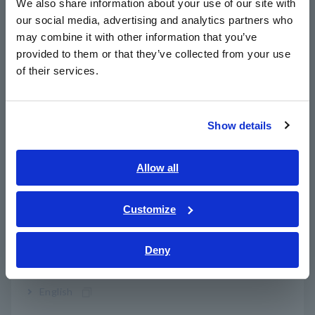
We also share information about your use of our site with
our social media, advertising and analytics partners who
日本語 / コーポレート・IR
วัดระหว่าง 90 V ถึง 520 V
may combine it with other information that you’ve
日本語 / 製品・サービス
provided to them or that they’ve collected from your use
简体中文
of their services.
แสดงฮาร์โมนิกได้ถึงลำดับที่ 13
한국어
繁體中文
Show details
Southeast Asia, Oceania
ดีไซน์เพรียวบาง กะทัดรัด วางได้ทุกที่
English
Allow all
ภาษาไทย / ประเทศไทย
จัดเก็บข้อมูลเดือนในการ์ด SD
Tiếng Việt / Việt Nam
Customize
Bahasa Indonesia
ฟังก์ชัน QUICK SET จะแนะนำคุณในการเชื่อมต่อที่
Deny
India
ถูกต้อง
English