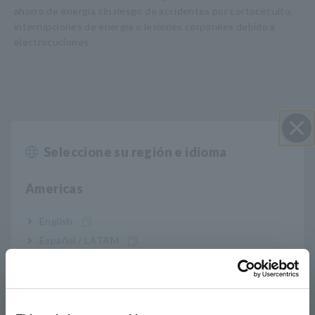
ahorro de energía sin riesgo de accidentes por cortocircuito,
interrupciones de energía o lesiones corporales debido a
electrocuciones.
Seleccione su región e idioma
Cerrar
Americas
English
Español / LATAM
Português / Brasil
Características principales
Europe