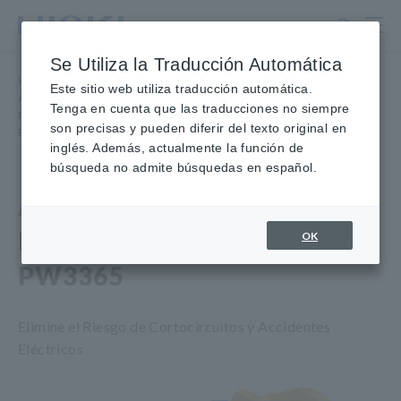
Ir
al
contenido
Se Utiliza la Traducción Automática
principal
Hogar
​ ​
Productos
​ ​
Este sitio web utiliza traducción automática.
Analizadores de calidad de energía, registradores de energía
​ ​
Tenga en cuenta que las traducciones no siempre
Registradores de potencia, registradores de energía
​ ​
son precisas y pueden diferir del texto original en
REGISTRADOR DE POTENCIA Pinza PW3365
inglés. Además, actualmente la función de
búsqueda no admite búsquedas en español.
ABRAZADERA Pinza
REGISTRADOR DE ENERGÍA
OK
PW3365
Elimine el Riesgo de Cortocircuitos y Accidentes
Eléctricos