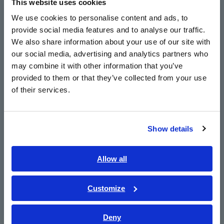
This website uses cookies
Mida el voltaje desde la parte superior del cable
English
sin riesgo de cortocircuito
We use cookies to personalise content and ads, to
provide social media features and to analyse our traffic.
East Asia
We also share information about your use of our site with
our social media, advertising and analytics partners who
Admite circuitos monofásicos a trifásicos de 4
日本語 / コーポレート・IR
may combine it with other information that you’ve
日本語 / 製品・サービス
hilos
provided to them or that they’ve collected from your use
简体中文
of their services.
한국어
Medida entre 90 V a 520 V
繁體中文
Show details
Southeast Asia, Oceania
Mostrar armónicos hasta el orden 13
English
Allow all
ภาษาไทย / ประเทศไทย
Tiếng Việt / Việt Nam
Diseño delgado y compacto que se puede
Customize
Bahasa Indonesia
colocar en cualquier lugar
Deny
India