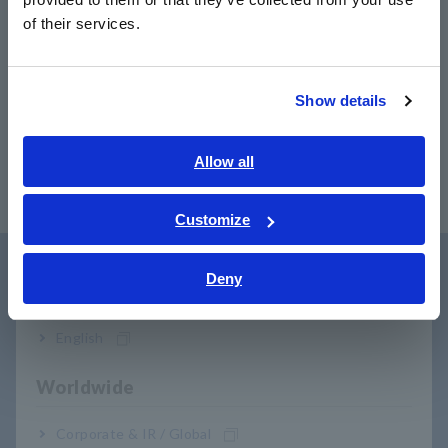
หมายเลขรุ่น (รหัสการสั่งซื้อ)
简体中文
of their services.
한국어
繁體中文
FA1221
ยูนิตหลักเท่านั้น
Show details
Southeast Asia, Oceania
English
Allow all
ภาษาไทย / ประเทศไทย
Tiếng Việt / Việt Nam
Customize
Bahasa Indonesia
Deny
India
การสนับสนุนผู้ใช้
English
Worldwide
Corporate & IR / Global