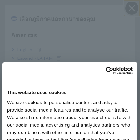
คุณสมบัติหลัก
เลือกภูมิภาคและภาษาของคุณ
ปิด I
ฟังก์ชันการทำงานรวมอยู่ในทาวเวอร์เดสก์ท็อป
Americas
เพียงตัวเดียวที่สามารถฝังลงในอุปกรณ์ที่มีอยู่ได้
อย่างง่ายดาย
English
Español / LATAM
Português / Brasil
ออกแบบมาโดยเฉพาะสำหรับการทดสอบระยะสั้น/
แบบเปิด
Europe
This website uses cookies
English
การวัดค่าความต้านทานต่ำสี่ขั้วสำหรับการวัดค่า
We use cookies to personalise content and ads, to
provide social media features and to analyse our traffic.
ความต้านทานต่ำที่เสถียร
East Asia
We also share information about your use of our site with
our social media, advertising and analytics partners who
日本語 / コーポレート・IR
may combine it with other information that you’ve
日本語 / 製品・サービス
provided to them or that they’ve collected from your use