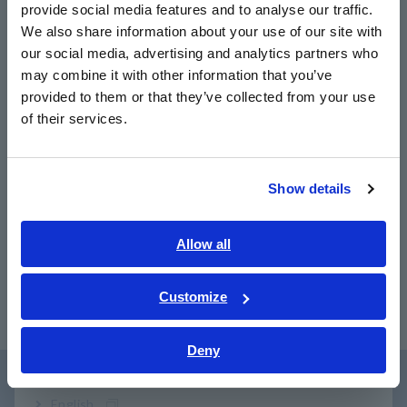
provide social media features and to analyse our traffic.
East Asia
resistência
We also share information about your use of our site with
our social media, advertising and analytics partners who
日本語 / コーポレート・IR
may combine it with other information that you’ve
日本語 / 製品・サービス
provided to them or that they’ve collected from your use
Nº do modelo (Código do
简体中文
of their services.
한국어
pedido)
繁體中文
Show details
Southeast Asia, Oceania
FA1221
Apenas unidade principal
English
Allow all
ภาษาไทย / ประเทศไทย
Tiếng Việt / Việt Nam
Customize
Bahasa Indonesia
Deny
India
English