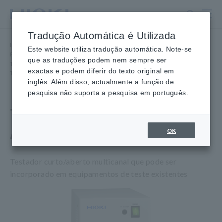
Ir
para
o
Tradução Automática é Utilizada
conteúdo
Início
​ ​
Produtos
​ ​
principal
Este website utiliza tradução automática. Note-se
Placa nua, Pacote, Teste de placa preenchida
​ ​
que as traduções podem nem sempre ser
Teste de placa preenchida
​ ​
exactas e podem diferir do texto original em
TESTADOR DE ABERTURA CURTA FA1221
inglês. Além disso, actualmente a função de
pesquisa não suporta a pesquisa em português.
TESTADOR DE CURTO
ABERTO FA1221
OK
Testador curto/aberto multicanal que pode ser
incorporado em equipamentos de teste existentes