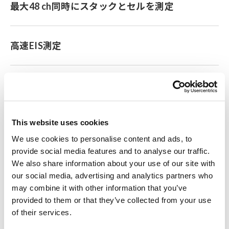
最大48 ch同時にスタックとセルを測定
高速EIS測定
低周波領域まで安定した高精度測定
This website uses cookies
既存の電解槽、FCシステムに簡単接続
We use cookies to personalise content and ads, to
provide social media features and to analyse our traffic.
We also share information about your use of our site with
形名（発注コード）
our social media, advertising and analytics partners who
may combine it with other information that you’ve
provided to them or that they’ve collected from your use
of their services.
EA5702
お見積り