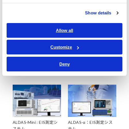
測定チャネル数により、機器構成が変わります。詳しくは、販
Show details
売店か最寄りの営業拠点にご連絡ください。
Allow all
Customize
Deny
関連製品
ALDAS-Mini : EIS測定シ
ALDAS-α：EIS測定シス
ステム
テム