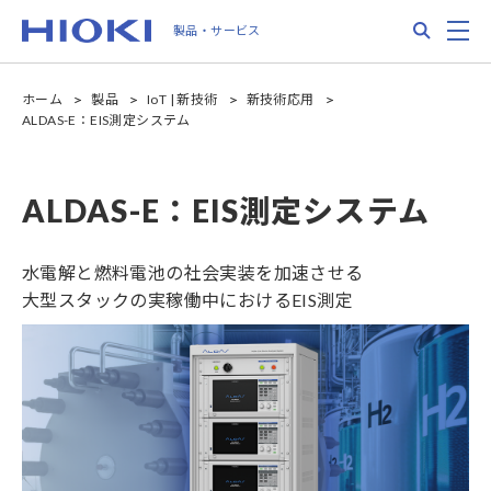
Skip
Search
M
製品・サービス
to
main
content
ホーム
製品
IoT | 新技術
新技術応用
ALDAS-E：EIS測定システム
ALDAS-E：EIS測定システム
水電解と燃料電池の社会実装を加速させる
大型スタックの実稼働中におけるEIS測定