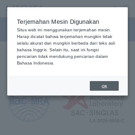
Lewati
ke
konten
Terjemahan Mesin Digunakan
utama
Layanan Purnajual
Situs web ini menggunakan terjemahan mesin.
Harap dicatat bahwa terjemahan mungkin tidak
selalu akurat dan mungkin berbeda dari teks asli
bahasa Inggris. Selain itu, saat ini fungsi
Layanan & Dukungan
​ ​
Rumah
​ ​
Layanan Purnajual
pencarian tidak mendukung pencarian dalam
Bahasa Indonesia.
OK