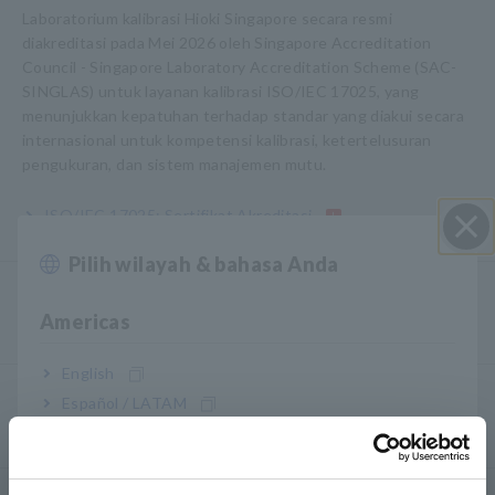
Laboratorium kalibrasi Hioki Singapore secara resmi
diakreditasi pada Mei 2026 oleh Singapore Accreditation
Council - Singapore Laboratory Accreditation Scheme (SAC-
SINGLAS) untuk layanan kalibrasi ISO/IEC 17025, yang
menunjukkan kepatuhan terhadap standar yang diakui secara
internasional untuk kompetensi kalibrasi, ketertelusuran
pengukuran, dan sistem manajemen mutu.
ISO/IEC 17025: Sertifikat Akreditasi
Pilih wilayah & bahasa Anda
Close
Kalibrasi & Perbaikan
Americas
English
Penerbitan Sertifikat Kalibrasi
Español / LATAM
Português / Brasil
Europe