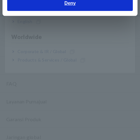
Deny
India
English
Layanan & Dukungan
Worldwide
my HIOKI
Corporate & IR / Global
Products & Services / Global
Download
FAQ
Layanan Purnajual
Garansi Produk
Jaringan global