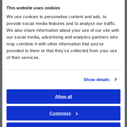
Traceability
This website uses cookies
English
We use cookies to personalise content and ads, to
provide social media features and to analyse our traffic.
East Asia
Cara Mendaftar Layanan Produk
We also share information about your use of our site with
our social media, advertising and analytics partners who
日本語 / コーポレート・IR
may combine it with other information that you’ve
日本語 / 製品・サービス
provided to them or that they’ve collected from your use
Informasi Layanan berdasarkan Produk
简体中文
of their services.
한국어
繁體中文
Show details
Southeast Asia, Oceania
Untuk informasi lebih lanjut tentang kalibrasi dan
perbaikan, silakan hubungi distributor atau reseller
English
Allow all
resmi Hioki Anda.
ภาษาไทย / ประเทศไทย
Tiếng Việt / Việt Nam
Customize
Global Network
Bahasa Indonesia