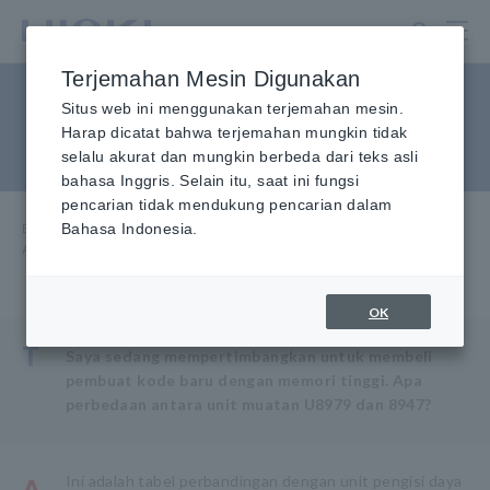
Lewati
ke
konten
Terjemahan Mesin Digunakan
utama
Apa perbedaan antara unit
Situs web ini menggunakan terjemahan mesin.
Harap dicatat bahwa terjemahan mungkin tidak
muatan U8979 dan 8947?
selalu akurat dan mungkin berbeda dari teks asli
bahasa Inggris. Selain itu, saat ini fungsi
pencarian tidak mendukung pencarian dalam
Beranda
Bahasa Indonesia.
​ ​
Layanan & Dukungan
​ ​
FAQ
​ ​
Apa perbedaan antara unit pengisian U8979 dan 8947?
OK
T
Saya sedang mempertimbangkan untuk membeli
pembuat kode baru dengan memori tinggi. Apa
perbedaan antara unit muatan U8979 dan 8947?
Ini adalah tabel perbandingan dengan unit pengisi daya
A