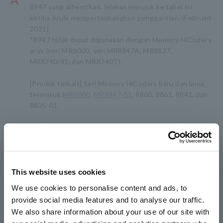
8947 yang dihentikan. Silakan merujuk ke tabel ini
ketika Anda mempertimbangkan penggantian. (Februari
2021)
*8947 tidak dapat digunakan dengan Memory HiCoders
arus (seri MR6000, seri MR8847A, MR8827,
MR8740/41, dan MR8740T).
[Produk terkait] Seri Memory HiCoders baru dan lama,
termasuk
MR6000
,
MR8847-51
, 8860, 8861, 8841, dan
8835-01.
*TEDS：Lembar Data Elektronik Transduser
U8979 dapat secara otomatis mengidentifikasi sensor
yang kompatibel dengan TEDS*.
*AAF:Filter anti-aliasing
This website uses cookies
We use cookies to personalise content and ads, to
provide social media features and to analyse our traffic.
We also share information about your use of our site with