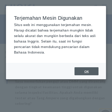
Lewati
ke
konten
Terjemahan Mesin Digunakan
utama
Alat uji dengan perlindungan
Situs web ini menggunakan terjemahan mesin.
Harap dicatat bahwa terjemahan mungkin tidak
sekering
selalu akurat dan mungkin berbeda dari teks asli
bahasa Inggris. Selain itu, saat ini fungsi
pencarian tidak mendukung pencarian dalam
Beranda
Bahasa Indonesia.
​ ​
Layanan & Dukungan
​ ​
FAQ
​ ​
Alat uji dengan proteksi sekring
OK
T
Saya memerlukan penguji atau DMM yang dirancang
dengan tingkat keamanan tinggi untuk digunakan
selama inspeksi fasilitas. Apakah Anda memiliki
tester atau Tang Ampere yang digabungkan dengan
sekering?