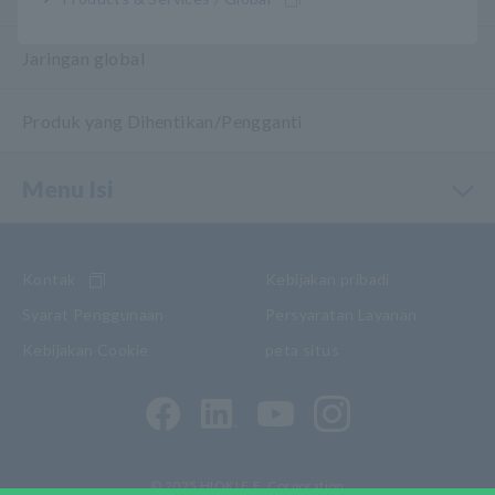
Jaringan global
Produk yang Dihentikan/Pengganti
Menu Isi
Kontak
Kebijakan pribadi
Syarat Penggunaan
Persyaratan Layanan
Kebijakan Cookie
peta situs
© 2025 HIOKI E.E. Corporation