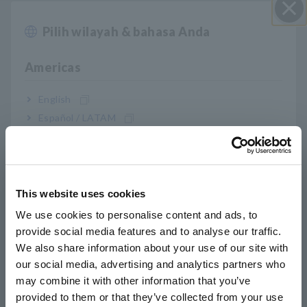
A
Banyak alat pengujian baru di pasaran tidak
​ ​
Pilih wilayah & bahasa Anda
Close
menyertakan sekring karena penggunaan elemen
​ ​
dan fitur keselamatan dan perlindungan lainnya
Americas
seperti sakelar poli, termistor PTC untuk melindungi
terhadap kelebihan beban.
​ ​
English
Español / LATAM
Untuk
keamanan tertinggi, kami
​ ​
Português / Brasil
Digital multimeter
merekomendasikan
DT4255
Europe
. Selain
sirkuit pelindung, ia juga
​ ​
menyediakan fitur untuk membatasi
arus dan
​ ​
This website uses cookies
English
dilengkapi
sekring putus cepat dengan
​ ​
We use cookies to personalise content and ads, to
pemutus.
kapasitansi 50k A AC untuk
​ ​
provide social media features and to analyse our traffic.
East Asia
mencegah korsleting.
We also share information about your use of our site with
our social media, advertising and analytics partners who
日本語 / コーポレート・IR
may combine it with other information that you’ve
Hioki juga menggabungkan fitur dan elemen
日本語 / 製品・サービス
provided to them or that they’ve collected from your use
pelindung lainnya pada tang ampere kami,
简体中文