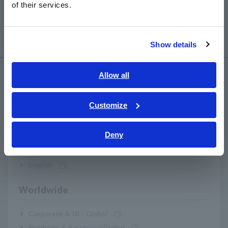
of their services.
dan oleh karena itu tidak menawarkan produk
한국어
apa pun yang dibuat dengan sekring.
繁體中文
Show details
Southeast Asia, Oceania
Layanan & Dukungan
English
Allow all
ภาษาไทย / ประเทศไทย
Tiếng Việt / Việt Nam
Customize
my HIOKI
Bahasa Indonesia
Deny
Download
India
English
FAQ
Worldwide
Layanan Purnajual
Corporate & IR / Global
Garansi Produk
Products & Services / Global