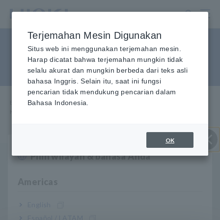
Lewati
ke
konten
Terjemahan Mesin Digunakan
utama
Ubah data mode teks 3196
Situs web ini menggunakan terjemahan mesin.
Harap dicatat bahwa terjemahan mungkin tidak
menjadi data biner
selalu akurat dan mungkin berbeda dari teks asli
bahasa Inggris. Selain itu, saat ini fungsi
pencarian tidak mendukung pencarian dalam
Beranda
Bahasa Indonesia.
​ ​
Layanan & Dukungan
​ ​
FAQ
​ ​
Konversi data mode teks 3196 ke data biner
OK
Pilih wilayah & bahasa Anda
Close
Q
Saya salah mengukur kualitas daya dalam mode teks
3196. Apakah ada cara untuk mengubah data
Americas
menjadi data biner untuk dianalisis pada PQA
HiVEW Pro 9624-50?
English
Español / LATAM