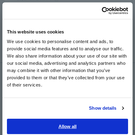
Sayangnya, konversi data teks ke biner tidak dapat
A
Português / Brasil
dilakukan, jadi Anda tidak dapat menganalisis data pada
9624-50.
Europe
Silakan gunakan Excel untuk menganalisis data teks.
Pastikan Anda mengukur dan mengambil data dalam
This website uses cookies
English
format biner sehingga Anda dapat mengonversinya
We use cookies to personalise content and ads, to
menjadi CSV menggunakan 9624-50.
provide social media features and to analyse our traffic.
East Asia
We also share information about your use of our site with
our social media, advertising and analytics partners who
日本語 / コーポレート・IR
may combine it with other information that you’ve
日本語 / 製品・サービス
Layanan & Dukungan
provided to them or that they’ve collected from your use
简体中文
of their services.
한국어
my HIOKI
繁體中文
Show details
Download
Southeast Asia, Oceania
English
Allow all
FAQ
ภาษาไทย / ประเทศไทย