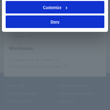
Tiếng Việt / Việt Nam
Customize
Layanan Purnajual
Bahasa Indonesia
Deny
Garansi Produk
India
Jaringan global
English
Worldwide
Produk yang Dihentikan/Pengganti
Corporate & IR / Global
Menu Isi
Products & Services / Global
Kontak
Kebijakan pribadi
Syarat Penggunaan
Persyaratan Layanan
Kebijakan Cookie
peta situs