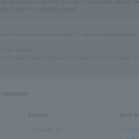
chế độ văn bản của 3196. Có cách nào chuyển đổi dữ liệ
n PQA HiVEW Pro 9624-50 không?
 dữ liệu văn bản sang nhị phân, vì vậy bạn không thể phân 
ữ liệu văn bản.
 thu thập dữ liệu ở định dạng nhị phân để có thể chuyển đổ
& language
Europe
East A
English
日本語