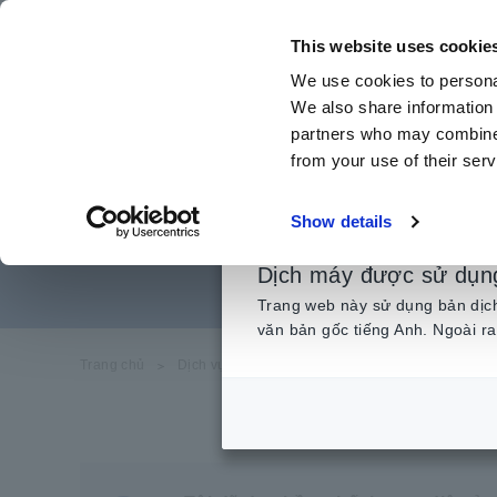
Chuyển
đến
This website uses cookie
nội
We use cookies to personal
dung
We also share information 
chính
partners who may combine i
from your use of their serv
Chuyển đổi dữ l
Show details
Dịch máy được sử dụn
Trang web này sử dụng bản dịch 
văn bản gốc tiếng Anh. Ngoài ra
Trang chủ
​ ​
Dịch vụ & Hỗ trợ
​ ​
Câu hỏi thường gặp
​ ​
Ch