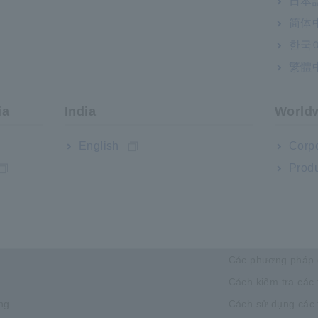
日本語
简体
한국
繁體
ia
India
World
English
Corpo
Produ
công nghiệp & Giải pháp
Kiến thức kỹ 
iện vận chuyển
Cơ bản về điện
Các phương pháp 
Cách kiểm tra các 
ng
Cách sử dụng các t