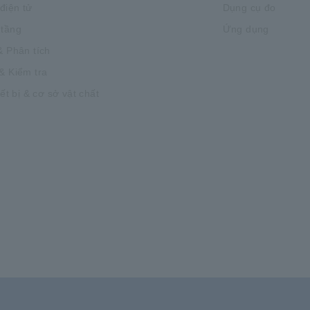
 điện tử
Dụng cụ đo
 tầng
Ứng dụng
& Phân tích
& Kiểm tra
iết bị & cơ sở vật chất