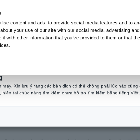
s
ise content and ads, to provide social media features and to anal
Sản phẩm
Ngành & Giải pháp
Kiến t
about your use of our site with our social media, advertising and
t with other information that you’ve provided to them or that the
ices.
iệu chế độ văn bản 
liệu nhị phân
g
máy. Xin lưu ý rằng các bản dịch có thể không phải lúc nào cũng 
, hiện tại chức năng tìm kiếm chưa hỗ trợ tìm kiếm bằng tiếng Việt
uyển đổi dữ liệu chế độ văn bản của 3196 sang dữ liệu nhị phân