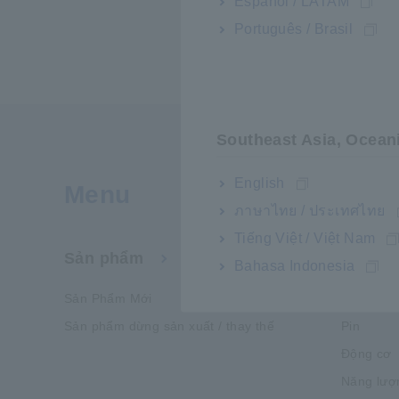
Español / LATAM
Português / Brasil
Southeast Asia, Ocean
English
Menu
ภาษาไทย / ประเทศไทย
Tiếng Việt / Việt Nam
Sản phẩm
Ngành 
Bahasa Indonesia
Sản Phẩm Mới
Phương t
Sản phẩm dừng sản xuất / thay thế
Pin
Động cơ
Năng lượ