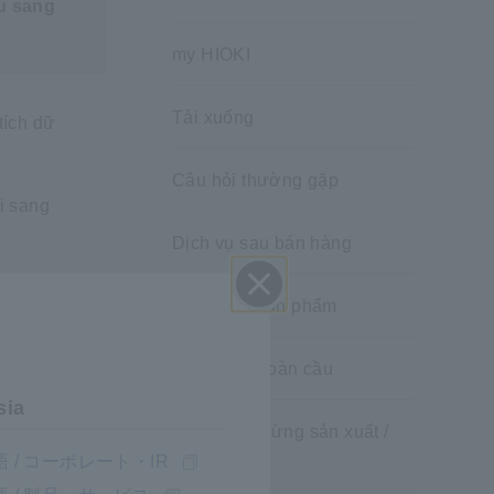
u sang
my HIOKI
Tải xuống
tích dữ
Câu hỏi thường gặp
i sang
Dịch vụ sau bán hàng
Bảo hành sản phẩm
Đóng
Mạng lưới toàn cầu
sia
Sản phẩm dừng sản xuất /
thay thế
 / コーポレート・IR