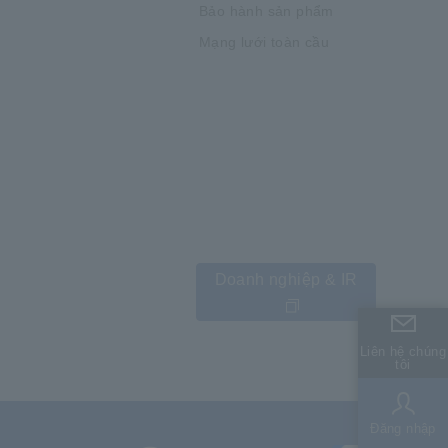
Bảo hành sản phẩm
Mạng lưới toàn cầu
Doanh nghiệp & IR
Liên hệ chúng
Liên hệ chúng
tôi
tôi
Đăng nhập
Đăng nhập