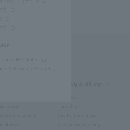
 / 製品・サービス
中文
어
中文
wide
rate & IR / Global
cts & Services / Global
thuật
Dịch vụ & Hỗ trợ
my HIOKI
đo cơ bản
Tải xuống
thiết bị thông dụng
Câu hỏi thường gặp
hiết bị đo
Dịch vụ sau bán hàng