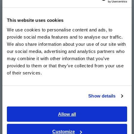
Europe
Kalibrasi pada titik tertentu
This website uses cookies
English
Kalibrasi terakreditasi ISO/IEC17025
We use cookies to personalise content and ads, to
provide social media features and to analyse our traffic.
East Asia
We also share information about your use of our site with
Penggunaan kandungan merkuri
our social media, advertising and analytics partners who
日本語 / コーポレート・IR
may combine it with other information that you’ve
日本語 / 製品・サービス
Tanggal produksi dan nomor seri
provided to them or that they’ve collected from your use
简体中文
of their services.
한국어
Ingin SDS: Lembar Data Keselamatan (MSDS: Lembar Data
Keamanan Bahan)
繁體中文
Show details
Southeast Asia, Oceania
Berapa jam data dapat direkam dengan data logger?
English
Allow all
Instrumen bekas
ภาษาไทย / ประเทศไทย
Tiếng Việt / Việt Nam
Customize
Poin kalibrasi untuk suhu (Humidity Logger LR5001)