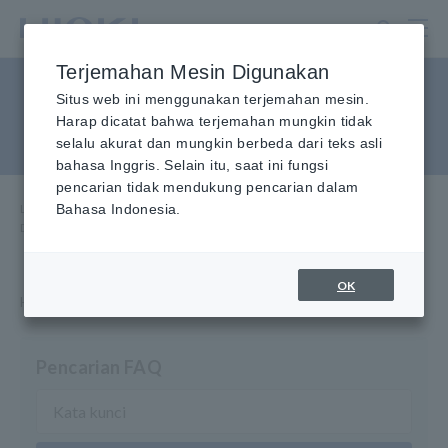
Lewati
ke
konten
Terjemahan Mesin Digunakan
utama
Data Logger, Temperature
Situs web ini menggunakan terjemahan mesin.
Harap dicatat bahwa terjemahan mungkin tidak
Data Logger
selalu akurat dan mungkin berbeda dari teks asli
bahasa Inggris. Selain itu, saat ini fungsi
pencarian tidak mendukung pencarian dalam
Layanan & Dukungan
Bahasa Indonesia.
​ ​
Rumah
​ ​
FAQ
​ ​
Data Logger Kompak, Data Logger Suhu
OK
Hioki menyediakan informasi tentang pertanyaan dari Anda.
Pencarian FAQ