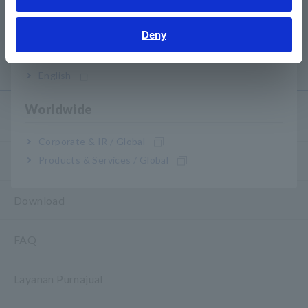
Bahasa Indonesia
Deny
Apa itu Data Logger?
India
English
Worldwide
Layanan & Dukungan
Corporate & IR / Global
Products & Services / Global
my HIOKI
Download
FAQ
Layanan Purnajual