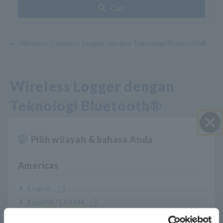
Cari
Wireless Compact Logger dengan Teknologi Bluetooth®
Wireless Logger dengan
Teknologi Bluetooth®
Kartu CF dijual di toko komersial
Pilih wilayah & bahasa Anda
Close
Kompatibilitas Windows 10
Americas
Kepatuhan terhadap Petunjuk RoHS2 (10 zat terlarang)
English
Español / LATAM
Tingkat pencemaran
Português / Brasil