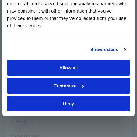
our social media, advertising and analytics partners who
日本語 / コーポレート・IR
may combine it with other information that you’ve
日本語 / 製品・サービス
provided to them or that they’ve collected from your use
简体中文
of their services.
THIẾT BỊ ĐO XUNG CUỘN DÂY
한국어
ST4030A
繁體中文
Show details
Southeast Asia, Oceania
English
Allow all
ภาษาไทย / ประเทศไทย
Tiếng Việt / Việt Nam
Customize
Dịch vụ & Hỗ trợ
Bahasa Indonesia
Deny
India
my HIOKI
English
Tải xuống
Worldwide