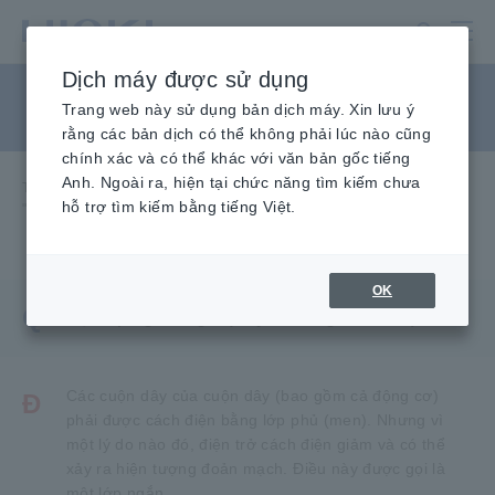
Chuyển
đến
nội
Dịch máy được sử dụng
dung
"lớp ngắn" là gì?
chính
Trang web này sử dụng bản dịch máy. Xin lưu ý
rằng các bản dịch có thể không phải lúc nào cũng
chính xác và có thể khác với văn bản gốc tiếng
Anh. Ngoài ra, hiện tại chức năng tìm kiếm chưa
Trang chủ
​ ​
Dịch vụ & Hỗ trợ
​ ​
Câu hỏi thường gặp
​ ​
hỗ trợ tìm kiếm bằng tiếng Việt.
"Layer short" là gì?
OK
Q
Một lớp ngắn là gì? (Máy đo xung ST4030A)
Các cuộn dây của cuộn dây (bao gồm cả động cơ)
Đ
phải được cách điện bằng lớp phủ (men). Nhưng vì
một lý do nào đó, điện trở cách điện giảm và có thể
xảy ra hiện tượng đoản mạch. Điều này được gọi là
một lớp ngắn.