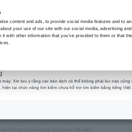
s
ise content and ads, to provide social media features and to anal
Sản phẩm
Ngành & Giải pháp
Kiến t
about your use of our site with our social media, advertising and
t with other information that you’ve provided to them or that the
ices.
n điện cực LIB] Điều
g
máy. Xin lưu ý rằng các bản dịch có thể không phải lúc nào cũng 
, hiện tại chức năng tìm kiếm chưa hỗ trợ tìm kiếm bằng tiếng Việt
hân tích bùn điện cực LIB] Điều kiện trộn bùn
hóa thông tin hỗn hợp bùn như thế nào?