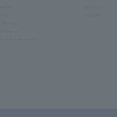
 điện tử
Dụng cụ đo
 tầng
Ứng dụng
& Phân tích
& Kiểm tra
iết bị & cơ sở vật chất