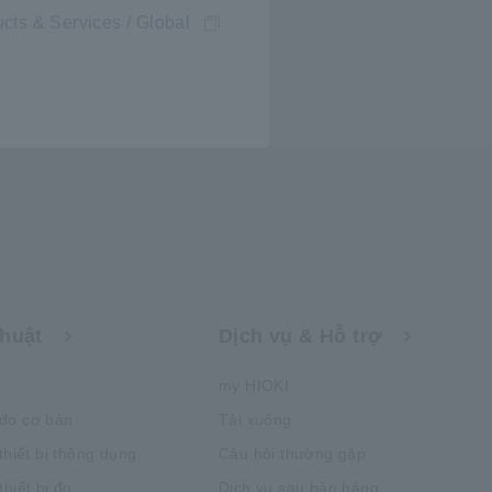
cts & Services / Global
thuật
Dịch vụ & Hỗ trợ
my HIOKI
đo cơ bản
Tải xuống
thiết bị thông dụng
Câu hỏi thường gặp
hiết bị đo
Dịch vụ sau bán hàng