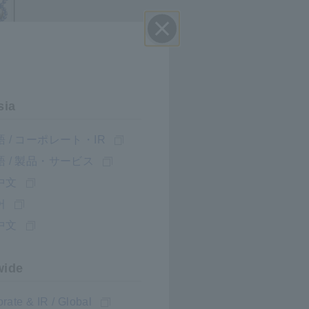
Đóng
sia
 / コーポレート・IR
 / 製品・サービス
中文
어
中文
wide
rate & IR / Global