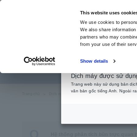
Chuyển
đến
This website uses cookie
nội
We use cookies to personal
dung
We also share information 
chính
partners who may combine i
from your use of their serv
[Phân tích bù
Show details
Dịch máy được sử dụn
Trang web này sử dụng bản dịch 
văn bản gốc tiếng Anh. Ngoài ra
Trang chủ
​ ​
Dịch vụ & Hỗ trợ
​ ​
Câu hỏi thường gặp
​ ​
[P
Q
Hệ thống phân tích bùn trực quan 