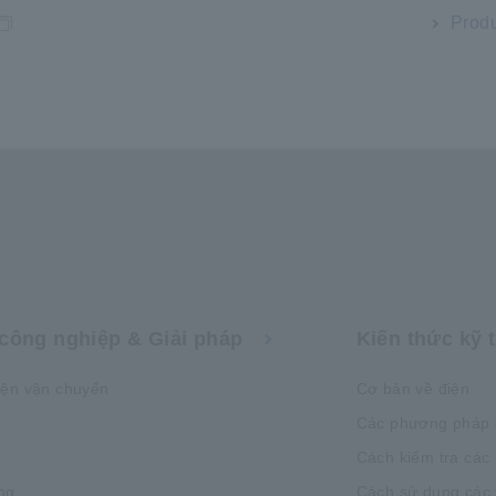
IB: Hệ thống phân tích bùn
Produ
công nghiệp & Giải pháp
Kiến thức kỹ 
iện vận chuyển
Cơ bản về điện
Các phương pháp 
Cách kiểm tra các 
ng
Cách sử dụng các t