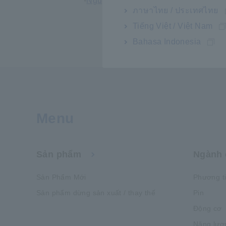
-
Nguyên tắc phân tích bùn điện cực L
ภาษาไทย / ประเทศไทย
Tiếng Việt / Việt Nam
Bahasa Indonesia
Menu
Sản phẩm
Ngành 
Sản Phẩm Mới
Phương t
Sản phẩm dừng sản xuất / thay thế
Pin
Động cơ
Năng lượ