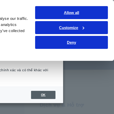
Việt Nam
Đăng nhập
Liên hệ
Allow all
yse our traffic.
hức kỹ thuật
Dịch vụ & Hỗ trợ
Giới thiệu
 analytics
Customize
y’ve collected
Deny
 kiện trộn bùn
chính xác và có thể khác với
.
OK
Dịch vụ & Hỗ trợ