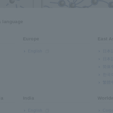
& language
Europe
East A
English
日本語
日本語
简体
한국
繁體
ia
India
World
English
Corpo