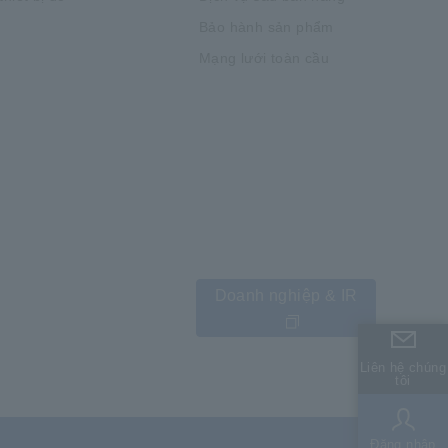
Bảo hành sản phẩm
Mạng lưới toàn cầu
Doanh nghiệp & IR
Liên hệ chúng
Liên hệ chúng
tôi
tôi
Đăng nhập
Đăng nhập