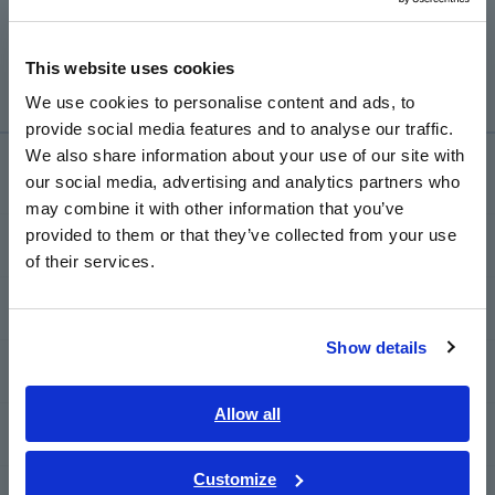
ngay cả khi mất điện trong khi ghi nhật ký.
Europe
Sau khi có điện trở lại, việc ghi nhật ký sẽ tiếp tục với
một tệp dữ liệu mới.
This website uses cookies
English
We use cookies to personalise content and ads, to
provide social media features and to analyse our traffic.
East Asia
We also share information about your use of our site with
Dịch vụ & Hỗ trợ
our social media, advertising and analytics partners who
日本語 / コーポレート・IR
may combine it with other information that you’ve
日本語 / 製品・サービス
provided to them or that they’ve collected from your use
my HIOKI
简体中文
of their services.
한국어
繁體中文
Tải xuống
Show details
Southeast Asia, Oceania
Câu hỏi thường gặp
English
Allow all
Dịch vụ sau bán hàng
ภาษาไทย / ประเทศไทย
Tiếng Việt / Việt Nam
Customize