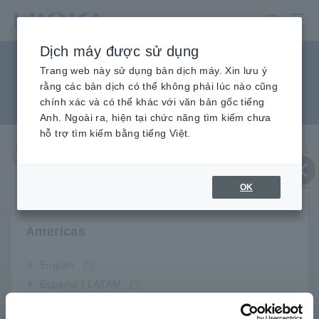
Chuyển
đến
nội
Dịch máy được sử dụng
dung
Mất điện trong khi ghi nhật
chính
Trang web này sử dụng bản dịch máy. Xin lưu ý
rằng các bản dịch có thể không phải lúc nào cũng
ký (PW3360)
chính xác và có thể khác với văn bản gốc tiếng
Anh. Ngoài ra, hiện tại chức năng tìm kiếm chưa
hỗ trợ tìm kiếm bằng tiếng Việt.
Trang chủ
chủ
Dịch vụ & Hỗ trợ
​ ​
Câu hỏi
​ ​
thường gặp Mất điện trong khi ghi nhật ký (PW3360)
OK
Select your region & language
Đóng
Q
Americas
Mất điện khi tôi đang đăng nhập bằng PW3360.
Nguồn điện đã được khôi phục, nhưng điều gì sẽ
xảy ra với dữ liệu đã ghi?
English
Español / LATAM
Português / Brasil
Dữ liệu và cài đặt trước khi mất điện được sao lưu
Đ