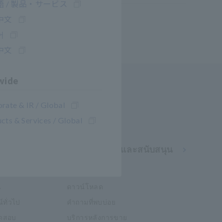
 / 製品・サービス
中文
어
中文
wide
rate & IR / Global
cts & Services / Global
การช่วยเหลือและสนับสนุน
า
my HIOKI
น
ดาวน์โหลด
์ทั่วไป
คำถามที่พบบ่อย
อทดสอบ
บริการหลังการขาย