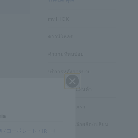
my HIOKI
ดาวน์โหลด
คำถามที่พบบ่อย
บริการหลังการขาย
การรับประกันสินค้า
ปิด I
เครือข่ายของเรา
sia
ผลิตภัณฑ์ ที่เลิกผลิต/เปลี่ยน
 / コーポレート・IR
ทดแทน