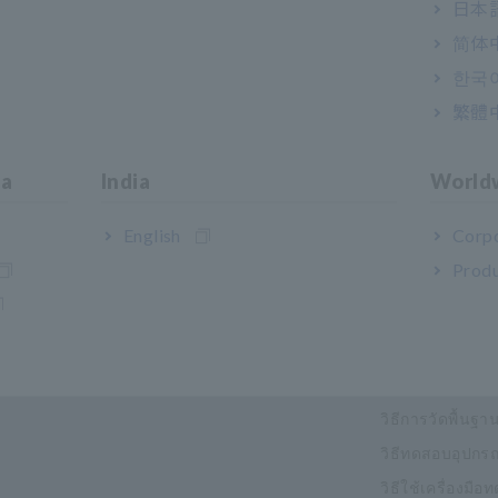
日本語
简体
한국
繁體
ia
India
World
English
Corpo
Produ
กรรมและโซลูชั่น
คลังความรู้
พื้นฐานทางไฟฟ้
วิธีการวัดพื้นฐา
วิธีทดสอบอุปกรณ
วิธีใช้เครื่องมื