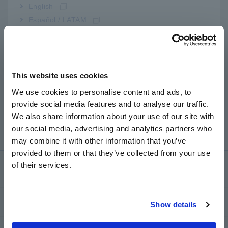
Cả "LC" và "RC" đều là các giá trị biểu thị dạng sóng
Đ
English
phản hồi khi áp dụng xung cho stato hoặc cuộn dây
Español / LATAM
của động cơ.
Português / Brasil
LC: Liên quan đến khoảng thời gian của dạng sóng
Europe
đáp ứng
RC: Liên quan đến biên độ (độ suy giảm) của dạng
This website uses cookies
English
sóng đáp ứng
We use cookies to personalise content and ads, to
provide social media features and to analyse our traffic.
East Asia
ST4030A có thể đánh giá đạt/không đạt bằng cách sử
We also share information about your use of our site with
dụng các giá trị số LC và RC, ngoài vùng dạng sóng.
our social media, advertising and analytics partners who
日本語 / コーポレート・IR
may combine it with other information that you’ve
日本語 / 製品・サービス
provided to them or that they’ve collected from your use
简体中文
of their services.
Dịch vụ & Hỗ trợ
한국어
繁體中文
my HIOKI
Show details
Southeast Asia, Oceania