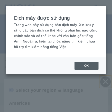
Chuyển
đến
nội
Dịch máy được sử dụng
dung
Giá trị "LC" và "RC" trên
chính
Trang web này sử dụng bản dịch máy. Xin lưu ý
rằng các bản dịch có thể không phải lúc nào cũng
máy kiểm tra cuộn dây xung
chính xác và có thể khác với văn bản gốc tiếng
Anh. Ngoài ra, hiện tại chức năng tìm kiếm chưa
là gì?
hỗ trợ tìm kiếm bằng tiếng Việt.
Trang chủ
​ ​
Dịch vụ & Hỗ trợ
​ ​
Câu hỏi thường
​ ​
OK
gặp Giá trị "LC" và "RC" trên máy kiểm tra cuộn dây xung là gì?
Select your region & language
Q
Đóng
Giá trị "LC" và "RC" trên máy kiểm tra cuộn dây
xung là gì?
Americas