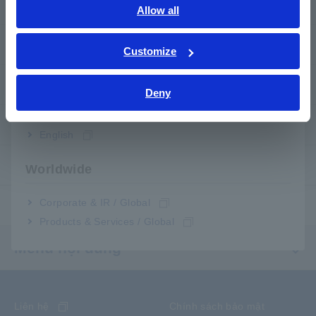
Tải xuống
English
Allow all
ภาษาไทย / ประเทศไทย
Câu hỏi thường gặp
Tiếng Việt / Việt Nam
Customize
Bahasa Indonesia
Dịch vụ sau bán hàng
Deny
India
Bảo hành sản phẩm
English
Mạng lưới toàn cầu
Worldwide
Corporate & IR / Global
Sản phẩm dừng sản xuất / thay thế
Products & Services / Global
Menu nội dung
Liên hệ
Chính sách bảo mật