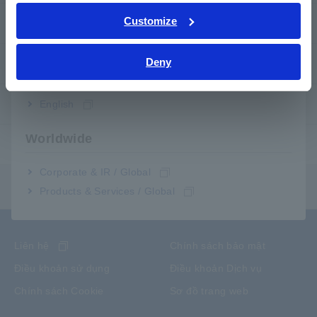
Tiếng Việt / Việt Nam
Customize
Dịch vụ sau bán hàng
Bahasa Indonesia
Deny
Bảo hành sản phẩm
India
Mạng lưới toàn cầu
English
Worldwide
Sản phẩm dừng sản xuất / thay thế
Corporate & IR / Global
Menu nội dung
Products & Services / Global
Liên hệ
Chính sách bảo mật
Điều khoản sử dụng
Điều khoản Dịch vụ
Chính sách Cookie
Sơ đồ trang web