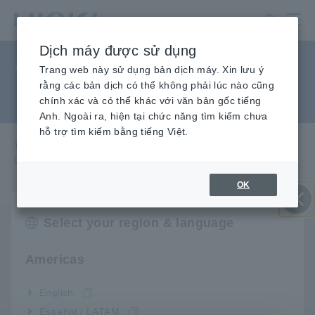
Chuyển
đến
nội
Dịch máy được sử dụng
dung
Đo dòng điện thấp bằng máy
chính
Trang web này sử dụng bản dịch máy. Xin lưu ý
rằng các bản dịch có thể không phải lúc nào cũng
kiểm tra kẹp
chính xác và có thể khác với văn bản gốc tiếng
Anh. Ngoài ra, hiện tại chức năng tìm kiếm chưa
hỗ trợ tìm kiếm bằng tiếng Việt.
Trang chủ
​ ​
Dịch vụ & Hỗ trợ
​ ​
Câu hỏi thường
​ ​
gặp Đo dòng điện thấp bằng máy kiểm tra kẹp
OK
Select your region & language
Đóng
Q
dòng điện mục tiêu rất thấp so với phạm vi đo của
máy kiểm tra kẹp của tôi. Bạn có đề xuất nào về
Americas
cách đo dòng điện thấp như vậy một cách chính
xác không?
English
Español / LATAM