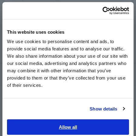
Chúng tôi khuyên bạn nên thực hiện một số vòng dây
Đ
Português / Brasil
dẫn xung quanh kẹp cảm biến trước khi đo.
Ví dụ: nếu dòng điện dự kiến là 1A thì 2 vòng sẽ cho
Europe
kết quả là 2A, điều này có thể được xử lý tốt hơn bằng
đồng hồ đo phạm vi cao hơn vì hai tín hiệu dòng điện
This website uses cookies
English
sẽ được đo bằng kẹp. Sau đó, chỉ cần lấy 1/2 số đọc
We use cookies to personalise content and ads, to
để có được dòng điện thực tế của một dây.
provide social media features and to analyse our traffic.
East Asia
We also share information about your use of our site with
our social media, advertising and analytics partners who
日本語 / コーポレート・IR
may combine it with other information that you’ve
日本語 / 製品・サービス
Dịch vụ & Hỗ trợ
provided to them or that they’ve collected from your use
简体中文
of their services.
한국어
my HIOKI
繁體中文
Show details
Tải xuống
Southeast Asia, Oceania
English
Allow all
Câu hỏi thường gặp
ภาษาไทย / ประเทศไทย