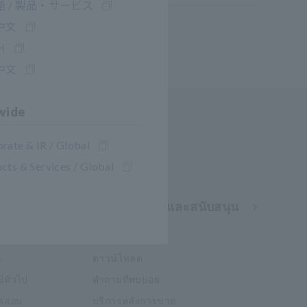
 / 製品・サービス
中文
어
中文
wide
rate & IR / Global
cts & Services / Global
การช่วยเหลือและสนับสนุน
า
my HIOKI
น
ดาวน์โหลด
์ทั่วไป
คำถามที่พบบ่อย
อทดสอบ
บริการหลังการขาย