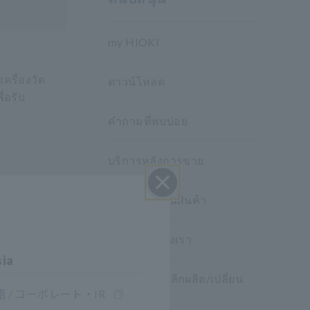
my HIOKI
ครื่องวัด
ดาวน์โหลด
่อรับ
คำถามที่พบบ่อย
บริการหลังการขาย
การรับประกันสินค้า
ปิด I
เครือข่ายของเรา
sia
ผลิตภัณฑ์ ที่เลิกผลิต/เปลี่ยน
 / コーポレート・IR
ทดแทน