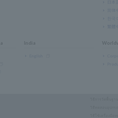
日本語
简体
한국
繁體
ia
India
World
English
Corpo
Produ
กรรมและโซลูชั่น
คลังความรู้
พื้นฐานทางไฟฟ้
วิธีการวัดพื้นฐา
วิธีทดสอบอุปกรณ
วิธีใช้เครื่องมื