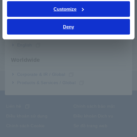
Tiếng Việt / Việt Nam
Customize
Dịch vụ sau bán hàng
Bahasa Indonesia
Deny
Bảo hành sản phẩm
India
Mạng lưới toàn cầu
English
Worldwide
Sản phẩm dừng sản xuất / thay thế
Corporate & IR / Global
Menu nội dung
Products & Services / Global
Liên hệ
Chính sách bảo mật
Điều khoản sử dụng
Điều khoản Dịch vụ
Chính sách Cookie
Sơ đồ trang web