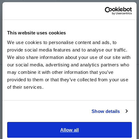
pin kiềm, do đó sẽ có sự khác biệt lớn trên chỉ báo
Português / Brasil
mức pin do các đặc tính xả khác nhau giữa pin NiMH
và pin kiềm.
Europe
Chỉ báo hoạt động dựa trên các đặc tính của pin kiềm.
Do đó, thiết bị có thể tắt đột ngột ngay cả khi chỉ báo
This website uses cookies
English
nguồn hiển thị đủ thời lượng pin khi bạn sử dụng pin
We use cookies to personalise content and ads, to
NiMH.
provide social media features and to analyse our traffic.
East Asia
We also share information about your use of our site with
our social media, advertising and analytics partners who
日本語 / コーポレート・IR
may combine it with other information that you’ve
日本語 / 製品・サービス
Dịch vụ & Hỗ trợ
provided to them or that they’ve collected from your use
简体中文
of their services.
한국어
my HIOKI
繁體中文
Show details
Tải xuống
Southeast Asia, Oceania
English
Allow all
Câu hỏi thường gặp
ภาษาไทย / ประเทศไทย