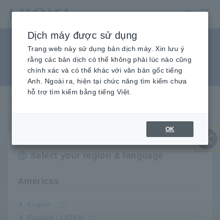
Chuyển
đến
nội
Dịch máy được sử dụng
dung
Sử dụng pin NiMH cho
chính
Trang web này sử dụng bản dịch máy. Xin lưu ý
rằng các bản dịch có thể không phải lúc nào cũng
BT3554-50
chính xác và có thể khác với văn bản gốc tiếng
Anh. Ngoài ra, hiện tại chức năng tìm kiếm chưa
hỗ trợ tìm kiếm bằng tiếng Việt.
Trang chủ
​ ​
Dịch vụ & Hỗ trợ
​ ​
Câu hỏi thường gặp
​ ​
Sử dụng pin NiMH cho BT3554-50
OK
Select your region & language
Đóng
Q
Tôi có thể sử dụng pin NiMH (niken hydride kim
loại ) để cấp nguồn cho BT3554-50 không?
Americas
English
Về mặt kỹ thuật, bạn có thể.
Đ
Tuy nhiên, BT3554-50 được thiết kế để hoạt động với
Español / LATAM