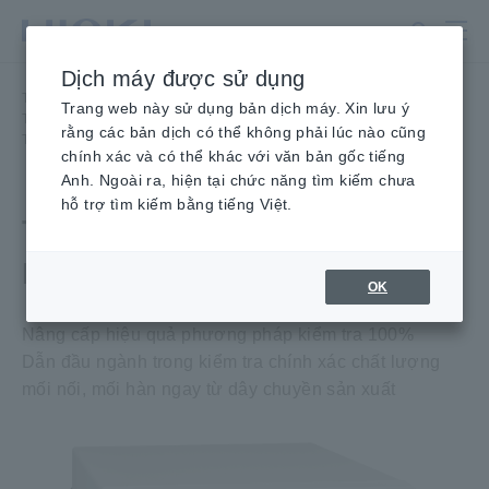
Chuyển
đến
nội
Dịch máy được sử dụng
dung
Trang
Trang chủ
​ ​
Sản phẩm
​ ​
chính
Trang web này sử dụng bản dịch máy. Xin lưu ý
Thiết bị đo điện trở, Máy kiểm tra pin
​ ​
Thiết bị đo điện trở
​ ​
rằng các bản dịch có thể không phải lúc nào cũng
THIẾT BỊ ĐO ĐIỆN TRỞ RM3545A
chính xác và có thể khác với văn bản gốc tiếng
Anh. Ngoài ra, hiện tại chức năng tìm kiếm chưa
hỗ trợ tìm kiếm bằng tiếng Việt.
THIẾT BỊ ĐO ĐIỆN TRỞ
RM3545A
OK
Nâng cấp hiệu quả phương pháp kiểm tra 100%
Dẫn đầu ngành trong kiểm tra chính xác chất lượng
mối nối, mối hàn ngay từ dây chuyền sản xuất