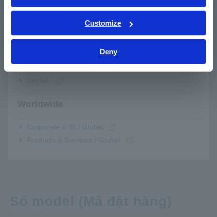
lên tới 20 kênh (sử dụng phương pháp 4
ภาษาไทย / ประเทศไทย
thiết bị đầu cuối)
Tiếng Việt / Việt Nam
Customize
Bahasa Indonesia
Deny
India
Dung sai điện trở đường truyền cao cho
phép tích hợp liền mạch vào hệ thống kiểm
English
tra tự động, loại bỏ những lo ngại về điện trở
dây hoặc tiếp xúc
Worldwide
Corporate & IR / Global
Các tính năng liên lạc, kiểm tra liên lạc, so
Products & Services / Global
sánh, điều khiển và liên lạc nâng cao
Số model (Mã đặt hàng)