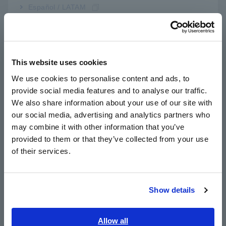
Español / LATAM
Các tính năng chính
Português / Brasil
Europe
Độ chính xác cơ bản 0,045%, độ phân giải tối
đa 1 nΩ, dòng điện thử tối đa 1A.
This website uses cookies
English
We use cookies to personalise content and ads, to
provide social media features and to analyse our traffic.
East Asia
Đo từ 1 nΩ (dòng điện thử 1 A) đến 1200 MΩ
We also share information about your use of our site with
our social media, advertising and analytics partners who
日本語 / コーポレート・IR
may combine it with other information that you’ve
日本語 / 製品・サービス
Được trang bị các tính năng tiên tiến, đảm
provided to them or that they’ve collected from your use
简体中文
of their services.
bảo đo điện trở chính xác (OVC, đo nhiệt độ
한국어
và chức năng hiệu chỉnh)
繁體中文
Show details
Southeast Asia, Oceania
RM3545A-2 có thể được gắn tối đa hai thiết
bị ghép kênh Z3003 tùy chọn, cho phép đo
English
Allow all