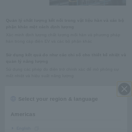
Quản lý chất lượng kết nối trong vật liệu hàn và các bộ
phận khác một cách định lượng
Xác minh định lượng chất lượng mối hàn và phương pháp
hàn trong cáp điện EV và các bộ phận khác
Sử dụng kết quả đo như các chỉ số cho thiết kế nhiệt và
quản lý năng lượng
Sử dụng các phép đo điện trở chính xác để mô phỏng sự
mất nhiệt và hiệu suất năng lượng
Tăng năng suất làm việc bằng cách tích hợp thiết bị
vào bộ thiết bị kiểm tra tự động
Select your region & language
Đóng
Tích hợp thiết bị vào hệ thống mà không cần phải lo lắng về
điện trở nối dây hoặc điện trở tiếp xúc. Thiết bị này lý tưởng
Americas
để sử dụng trong việc đo chính xác 100% tốc độ cao
English