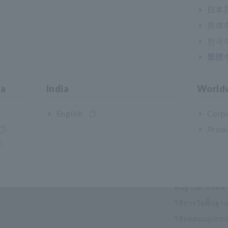
日本語
简体
한국
繁體
ia
India
World
English
Corpo
Produ
กรรมและโซลูชั่น
คลังความรู้
พื้นฐานทางไฟฟ้
วิธีการวัดพื้นฐา
วิธีทดสอบอุปกรณ