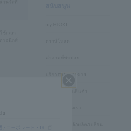
วนวัดที่
สนับสนุน
my HIOKI
ใช้เวลา
ทรอนิกส์
ดาวน์โหลด
คำถามที่พบบ่อย
บริการหลังการขาย
การรับประกันสินค้า
ปิด I
เครือข่ายของเรา
sia
ผลิตภัณฑ์ ที่เลิกผลิต/เปลี่ยน
 / コーポレート・IR