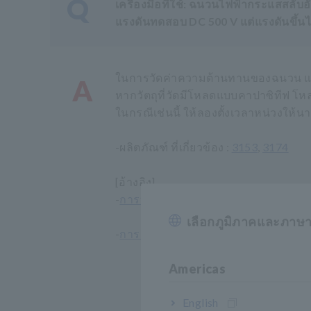
Q
เครื่องมือที่ใช้: ฉนวนไฟฟ้ากระแสสล
แรงดันทดสอบ DC 500 V แต่แรงดันขึ้นไป
ในการวัดค่าความต้านทานของฉนวน แรงด
A
หากวัตถุที่วัดมีโหลดแบบคาปาซิทีฟ โ
ในกรณีเช่นนี้ ให้ลองตั้งเวลาหน่วงให้นา
-ผลิตภัณฑ์ ที่เกี่ยวข้อง :
3153
,
3174
[อ้างอิง]
-
การทดสอบการทนต่อแรงดันไฟฟ้าไม่เร
เลือกภูมิภาคและภาษ
-
การวัดจะไม่เริ่มขึ้นแม้ว่าฉันจะเริ่
Americas
English