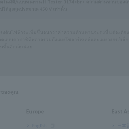
ับอัตโนมัติ/แบบทนทาน HiTester 3174<br> ความต้านทานของฉน
ได้สูงสุดประมาณ 450 V เท่านั้น
ันไฟฟ้าจะเพิ่มขึ้นจนกว่าค่าความต้านทานจะคงที่ แต่จะต้อง
หลดแบบคาปาซิทีฟอาจรวมถึงแผงโซลาร์เซลล์และแผงวงจรอิเล็ก
นขึ้นอีกเล็กน้อย
ิ่มทำงาน
าของคุณ
มการทดสอบฉนวนก็ตาม
Europe
East A
English
日本語