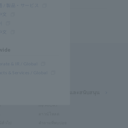
ทดแทน
 / 製品・サービス
中文
어
中文
wide
rate & IR / Global
cts & Services / Global
การช่วยเหลือและสนับสนุน
า
my HIOKI
น
ดาวน์โหลด
์ทั่วไป
คำถามที่พบบ่อย