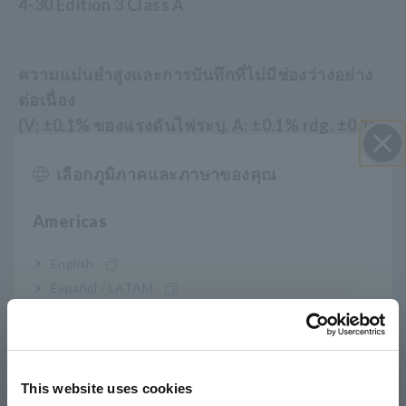
4-30 Edition 3 Class A
ความแม่นยำสูงและการบันทึกที่ไม่มีช่องว่างอย่าง
ต่อเนื่อง
(V: ±0.1% ของแรงดันไฟระบุ, A: ±0.1% rdg. ±0.1%
fs, W: ±0.2% rdg. ±0.1% fs)
เลือกภูมิภาคและภาษาของคุณ
ปิด I
ช่วงแรงดันไฟฟ้าบรอดแบนด์ช่วยให้คุณวัดส่วนประ
Americas
กอบฮาร์มอนิกระดับสูง (ซูเปอร์ฮาร์โมนิก) ได้สูงถึง
English
80 kHz
Español / LATAM
Português / Brasil
แรงดันไฟชั่วขณะสูงสุด 6000 V สูงสุด 700 kHz
Europe
This website uses cookies
English