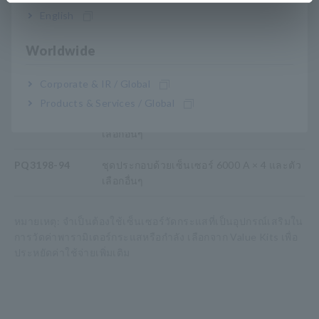
English
หมายเลขรุ่น (รหัสการสั่งซื้อ)
Worldwide
Corporate & IR / Global
PQ3198
ยูนิตหลัก เซ็นเซอร์กระแสแยกจำหน่าย
Products & Services / Global
PQ3198-92
ชุดประกอบด้วยเซ็นเซอร์ 600 A × 4 และตัว
เลือกอื่นๆ
PQ3198-94
ชุดประกอบด้วยเซ็นเซอร์ 6000 A × 4 และตัว
เลือกอื่นๆ
หมายเหตุ: จำเป็นต้องใช้เซ็นเซอร์วัดกระแสที่เป็นอุปกรณ์เสริมใน
การวัดค่าพารามิเตอร์กระแสหรือกำลัง เลือกจาก Value Kits เพื่อ
ประหยัดค่าใช้จ่ายเพิ่มเติม