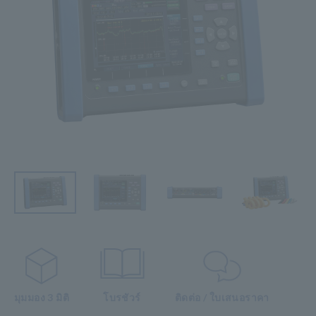
มุมมอง 3 มิติ
โบรชัวร์
ติดต่อ / ใบเสนอราคา