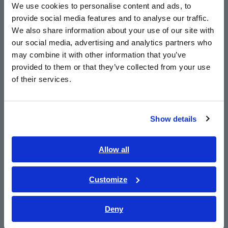
วัดได้ถึง 6000 A AC
We use cookies to personalise content and ads, to
provide social media features and to analyse our traffic.
East Asia
We also share information about your use of our site with
สองระบบการวัดกำลังและการคำนวณประสิทธิภาพ
our social media, advertising and analytics partners who
日本語 / コーポレート・IR
may combine it with other information that you’ve
สำหรับ (ch 1, ch 2, ch 3) และ ch 4
日本語 / 製品・サービス
provided to them or that they’ve collected from your use
简体中文
of their services.
한국어
การวัดฮาร์มอนิกตามมาตรฐาน IEEE 519
繁體中文
Show details
Southeast Asia, Oceania
สร้างรายงานอย่างง่ายดายด้วยซอฟต์แวร์
แอปพลิเคชัน PQ ONE ที่ให้มา
English
Allow all
ภาษาไทย / ประเทศไทย
Tiếng Việt / Việt Nam
Customize
อุปกรณ์เสริม GPS BOX สำหรับการซิงโครไนซ์
Bahasa Indonesia
อุปกรณ์หลายเครื่อง
Deny
India