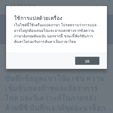
ข้าม
ไป
ที่
ใช้การแปลด้วยเครื่อง
เนื้อหา
การวัดสภาพแวดล้อมร่วมกับ
หลัก
เว็บไซต์นี้ใช้เครื่องแปลภาษา โปรดทราบว่าการแปล
อาจไม่ถูกต้องเสมอไปและอาจแตกต่างจากข้อความ
เครื่องวิเคราะห์ก๊าซ
ภาษาอังกฤษต้นฉบับ นอกจากนี้ ขณะนี้ฟังก์ชันการ
ค้นหาไม่รองรับการค้นหาเป็นภาษาไทย
Home
​ ​
ศูนย์ความรู้
การ
ประยุกต์ใช้งาน
​ ​
การตรวจวัดด้านสิ่งแวดล้อมร่วมกับเครื่องวิเคราะห์ก๊าซ
OK
บันทึกข้อมูลแนวโน้ม เช่น ความ
เข้มข้นของก๊าซและอัตราการ
ไหล และวิเคราะห์ในภายหลัง
ด้วยพีซี บันทึกเอาต์พุตอะนาล็อก