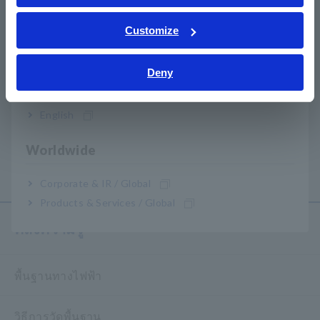
ภาษาไทย / ประเทศไทย
Tiếng Việt / Việt Nam
Customize
Bahasa Indonesia
Deny
India
หน้า
ถัดไป ก่อน
English
เครื่องมือบันทึกเครื่องมือ
เครื่องบันทึกแรงดันไฟฟ้า
LR5031
LR5041, LR5042, LR5043
Worldwide
​ ​
Corporate & IR / Global
Products & Services / Global
คลังความรู้
พื้นฐานทางไฟฟ้า
วิธีการวัดพื้นฐาน