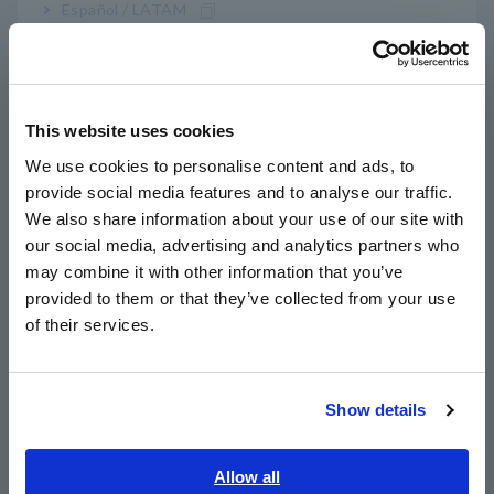
Español / LATAM
Português / Brasil
Europe
This website uses cookies
English
We use cookies to personalise content and ads, to
provide social media features and to analyse our traffic.
East Asia
We also share information about your use of our site with
our social media, advertising and analytics partners who
日本語 / コーポレート・IR
may combine it with other information that you’ve
日本語 / 製品・サービス
provided to them or that they’ve collected from your use
简体中文
of their services.
한국어
繁體中文
A_AP_Z0004-E02.pdf
[2369.06KB]
Show details
Southeast Asia, Oceania
รายการ ผลิตภัณฑ์ ที่เกี่ยวข้อง
English
Allow all