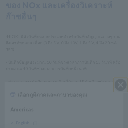
ของ NOx และเครื่องวิเคราะห์
ก๊าซอื่นๆ
-HIOKI มีตัวบันทึกหลายประเภทสำหรับบันทึกสัญญาณต่างๆ รวม
ถึงเอาท์พุตแอนะล็อก (0 ถึง 5 V, 0 ถึง 10V, 1 ถึง 5 V, 4 ถึง 20 mA
ฯลฯ)
- บันทึกข้อมูลประมาณ 10 วันที่ช่วงเวลาการบันทึก 15 วินาที หรือ
ประมาณ 40 วันที่ช่วงเวลาการบันทึกหนึ่งนาที
- ช่วงเวลาการบันทึกสามารถเลือกได้จาก 15 ตัวเลือกช่วงเวลา
ตั้งแต่ขั้นต่ำ 1 วินาทีถึงสูงสุด 1 ชั่วโมง
เลือกภูมิภาคและภาษาของคุณ
ปิด I
- แสดงกราฟและแปลงหน่วยโดยใช้ซอฟต์แวร์ที่ให้มาสำหรับ
LR5091 Communication Adapter และ LR5092-20 Data
Americas
Collector
English