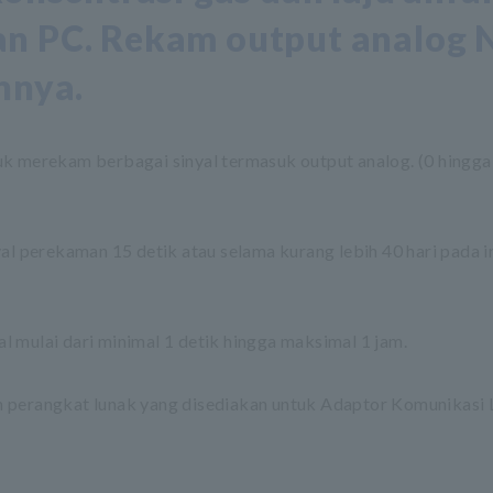
an PC. Rekam output analog
nnya.
erekam berbagai sinyal termasuk output analog. (0 hingga 5
al perekaman 15 detik atau selama kurang lebih 40 hari pada i
val mulai dari minimal 1 detik hingga maksimal 1 jam.
n perangkat lunak yang disediakan untuk Adaptor Komunikasi