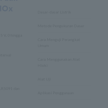
 NOx
Dasar-dasar Listrik
Metode Pengukuran Dasar
 V, 0 hingga
Cara Menguji Perangkat
Umum
nterval
Cara Menggunakan Alat
Hioki
Alat Uji
 LR5091 dan
Aplikasi Penggunaan