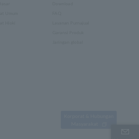
Dasar
Download
kat Umum
FAQ
t Hioki
Layanan Purnajual
Garansi Produk
Jaringan global
Korporat & Hubungan
Masyarakat