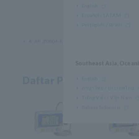
English
Español / LATAM
Português / Brasil
A_AP_Z0004-E02.pdf
[2369.06KB]
Southeast Asia, Ocean
Daftar Produk Terkait
English
ภาษาไทย / ประเทศไทย
Tiếng Việt / Việt Nam
Bahasa Indonesia