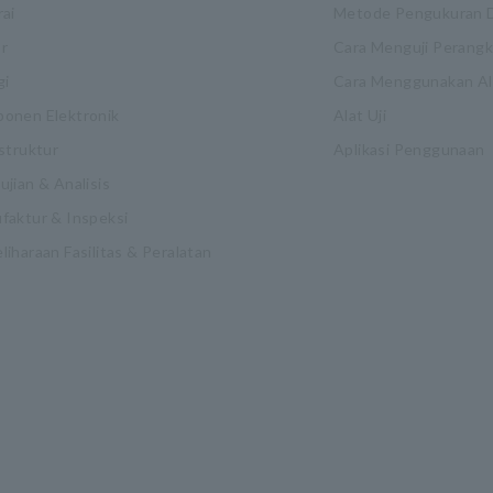
rai
Metode Pengukuran 
r
Cara Menguji Perang
gi
Cara Menggunakan Ala
onen Elektronik
Alat Uji
struktur
Aplikasi Penggunaan
jian & Analisis
faktur & Inspeksi
iharaan Fasilitas & Peralatan