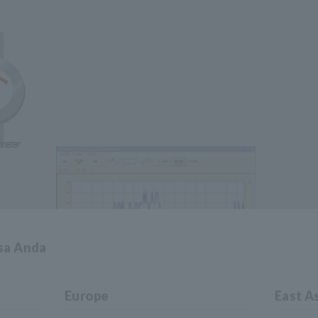
asa Anda
Europe
East A