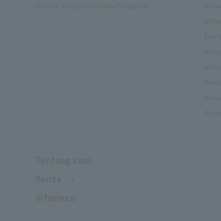
Produk yang Dihentikan/Pengganti
Bate
Moto
Ener
Komp
Infra
Pengu
Manu
Pemel
Tentang kami
Berita
Informasi