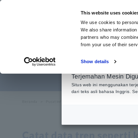
Lewati
ke
This website uses cookie
konten
We use cookies to personal
utama
We also share information 
partners who may combine i
from your use of their serv
Pengukuran 
Show details
Terjemahan Mesin Dig
Situs web ini menggunakan terj
dari teks asli bahasa Inggris. 
Beranda
​ ​
Pusat Informasi
​ ​
Aplikasi Penggunaan
​ ​
Pengu
Catat data tren seperti 