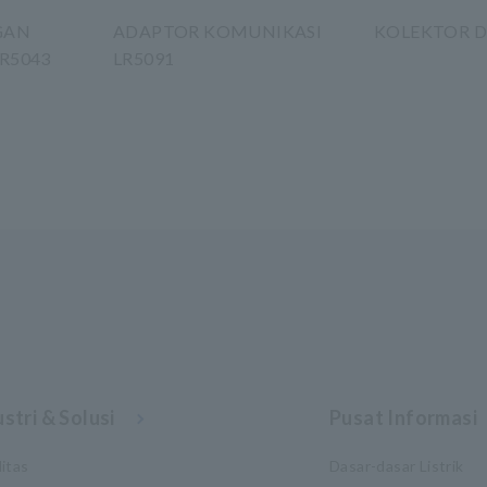
GAN
ADAPTOR KOMUNIKASI
KOLEKTOR D
LR5043
LR5091
stri & Solusi
Pusat Informasi
itas
Dasar-dasar Listrik