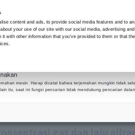
s
ise content and ads, to provide social media features and to anal
Produk
Industri & Solusi
Pusat Inf
about your use of our site with our social media, advertising and
t with other information that you’ve provided to them or that the
ices.
Lingkungan Bersamaa
Analyzer
unakan
emahan mesin. Harap dicatat bahwa terjemahan mungkin tidak sel
Selain itu, saat ini fungsi pencarian tidak mendukung pencarian dal
kuran Lingkungan Bersamaan dengan Gas Analyzer
konsentrasi gas dan laju alira