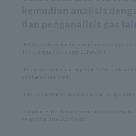
kemudian analisis deng
dan penganalisis gas lai
-HIOKI menyediakan bermacam-macam logger untuk m
10V, 1 hingga 5 V, 4 hingga 20 mA, dll.)
-Rekam data selama kurang lebih 10 hari pada interv
perekaman satu menit.
-Interval perekaman dapat dipilih dari 15 opsi inter
-Tampilan grafik dan mengonversi unit menggunaka
Pengumpul Data LR5092-20.