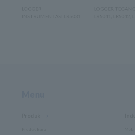
LOGGER
LOGGER TEGAN
INSTRUMENTASI LR5031
LR5041, LR5042, 
​ ​
Menu
Produk
Indu
Produk Baru
Mobil