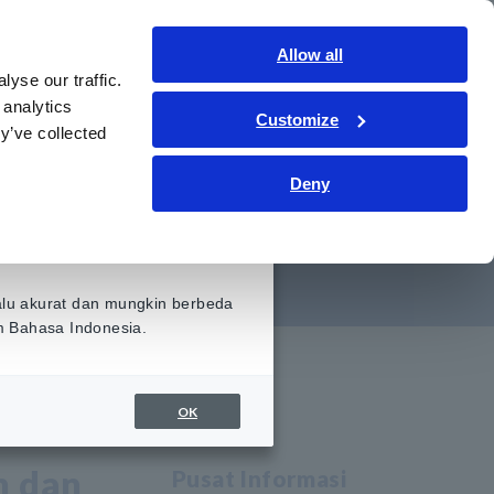
Indonesia
Gabung
Hubungi kami
Allow all
yse our traffic.
ormasi
Layanan & Dukungan
Tentang kami
 analytics
Customize
y’ve collected
n dengan Gas
Deny
alu akurat dan mungkin berbeda
am Bahasa Indonesia.
OK
n dan
Pusat Informasi