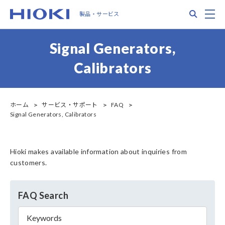
Skip
Search
M
製品・サービス
to
main
content
Signal Generators,
Calibrators
ホーム
サービス・サポート
FAQ
Signal Generators, Calibrators
Hioki makes available information about inquiries from
customers.
FAQ Search