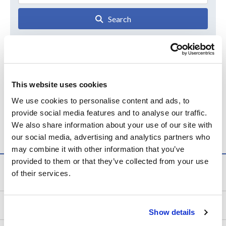
Search
任意波形発生器・ファンクションジェネレータ
This website uses cookies
任意波形発生器・ファンクショ
We use cookies to personalise content and ads, to
provide social media features and to analyse our traffic.
ンジェネレータ
We also share information about your use of our site with
our social media, advertising and analytics partners who
may combine it with other information that you’ve
provided to them or that they’ve collected from your use
サービス・サポート
of their services.
my HIOKI
Show details