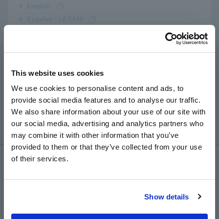
English
Gunakan software gratis yang dibundel dengan
A
PQ ONE
PQ3198/PQ3100,
dan ikuti prosedur berikut:
Español / LATAM
Português / Brasil
1. Di bagian "Tren", klik tab "Harmonik".
2. Pilih "U membahayakan" untuk voltase dan "Saya
Europe
membahayakan" untuk arus
3. Pilih "Phase (AVG)" untuk tampilan fase dan "Level" untuk
This website uses cookies
tampilan level
English
We use cookies to personalise content and ads, to
Untuk menampilkan komponen dasar saja, klik tab "Pesanan"
provide social media features and to analyse our traffic.
East Asia
dan centang "1", yang mewakili urutan harmonik pertama,
We also share information about your use of our site with
setara dengan komponen dasar.
our social media, advertising and analytics partners who
日本語 / コーポレート・IR
may combine it with other information that you’ve
日本語 / 製品・サービス
provided to them or that they’ve collected from your use
简体中文
of their services.
Layanan & Dukungan
한국어
繁體中文
my HIOKI
Show details
Southeast Asia, Oceania