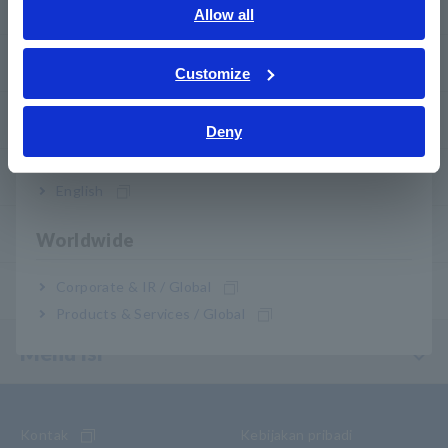
Download
English
Allow all
ภาษาไทย / ประเทศไทย
FAQ
Tiếng Việt / Việt Nam
Customize
Bahasa Indonesia
Layanan Purnajual
Deny
India
Garansi Produk
English
Jaringan global
Worldwide
Corporate & IR / Global
Produk yang Dihentikan/Pengganti
Products & Services / Global
Menu Isi
Kontak
Kebijakan pribadi