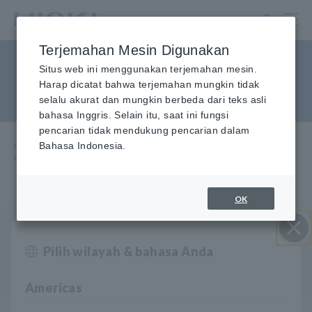
Lewati
ke
konten
Terjemahan Mesin Digunakan
utama
PQA dan komponen
Situs web ini menggunakan terjemahan mesin.
Harap dicatat bahwa terjemahan mungkin tidak
fundamental
selalu akurat dan mungkin berbeda dari teks asli
bahasa Inggris. Selain itu, saat ini fungsi
pencarian tidak mendukung pencarian dalam
Layanan & Dukungan
Bahasa Indonesia.
​ ​
Rumah
​ ​
FAQ
​ ​
PQA dan komponen fundamental
OK
Q
Bagaimana cara memeriksa fase dan tingkat arus
dan tegangan untuk komponen dasar dari data yang
Pilih wilayah & bahasa Anda
Close
direkam menggunakan penganalisis kualitas daya
Hioki?
Americas