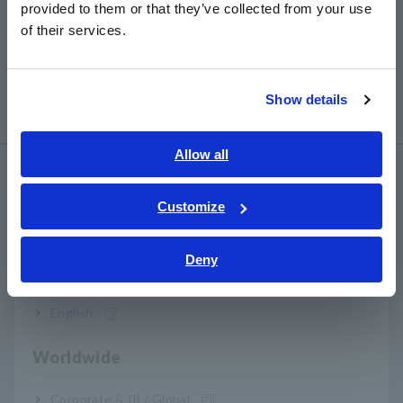
provided to them or that they’ve collected from your use
简体中文
of their services.
한국어
Sensor Penjepit AC CM3289 dengan Sensor Arus
繁體中文
Fleksibel CT6280 AC
Show details
Southeast Asia, Oceania
English
Allow all
Layanan & Dukungan
ภาษาไทย / ประเทศไทย
Tiếng Việt / Việt Nam
Customize
Bahasa Indonesia
my HIOKI
Deny
India
Download
English
FAQ
Worldwide
Layanan Purnajual
Corporate & IR / Global