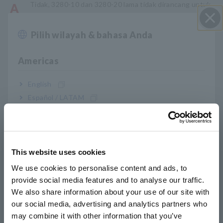
Tidak, 3280-10 dan 3280-20 lama tidak dirancang untuk
A
digunakan dengan sensor fleksibel AC.
Model penggantinya 3280-10F dan CM3289 dirancang
Pilih wilayah & bahasa Anda
Close
agar dapat dihubungkan ke sensor fleksibel CT6280
untuk mengukur arus yang lebih tinggi.
Americas
[Referensi]
English
3280-70F
: Set dari 3280-10F dan CT6280
Español / LATAM
Português / Brasil
Europe
This website uses cookies
English
We use cookies to personalise content and ads, to
provide social media features and to analyse our traffic.
East Asia
We also share information about your use of our site with
our social media, advertising and analytics partners who
日本語 / コーポレート・IR
may combine it with other information that you’ve
日本語 / 製品・サービス