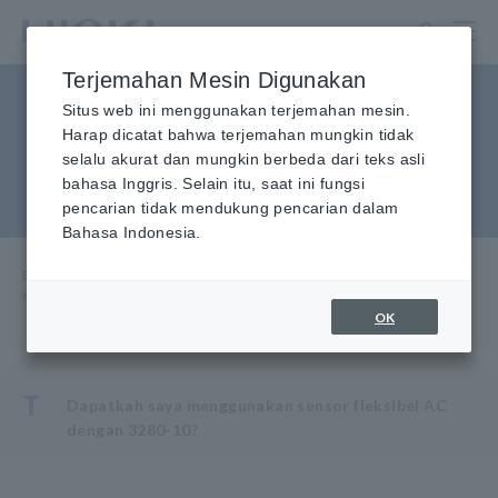
Lewati
ke
konten
Terjemahan Mesin Digunakan
utama
Jepit pada meteran yang
Situs web ini menggunakan terjemahan mesin.
Harap dicatat bahwa terjemahan mungkin tidak
menggunakan sensor
selalu akurat dan mungkin berbeda dari teks asli
bahasa Inggris. Selain itu, saat ini fungsi
fleksibel AC
pencarian tidak mendukung pencarian dalam
Bahasa Indonesia.
Beranda
​ ​
Layanan & Dukungan
​ ​
FAQ
​ ​
Meteran jepit yang menggunakan sensor fleksibel AC
OK
T
Dapatkah saya menggunakan sensor fleksibel AC
dengan 3280-10?