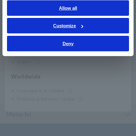
English
Allow all
Download
ภาษาไทย / ประเทศไทย
Tiếng Việt / Việt Nam
Customize
FAQ
Bahasa Indonesia
Layanan Purnajual
Deny
India
Garansi Produk
English
Worldwide
Jaringan global
Corporate & IR / Global
Produk yang Dihentikan/Pengganti
Products & Services / Global
Menu Isi