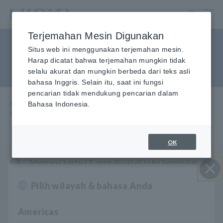
Lewati
ke
konten
Terjemahan Mesin Digunakan
utama
Kartu CF dijual di toko
Situs web ini menggunakan terjemahan mesin.
Harap dicatat bahwa terjemahan mungkin tidak
komersial
selalu akurat dan mungkin berbeda dari teks asli
bahasa Inggris. Selain itu, saat ini fungsi
pencarian tidak mendukung pencarian dalam
Beranda
Bahasa Indonesia.
​ ​
Layanan & Dukungan
​ ​
FAQ
​ ​
Kartu CF yang dijual di toko komersial
OK
Q
Mengapa kartu CF yang dijual di toko komersial
tidak disarankan untuk digunakan dengan produk
HIOKI?
Pilih wilayah & bahasa Anda
Close
Americas
Kartu CF opsional HIOKI dirancang untuk penggunaan
A