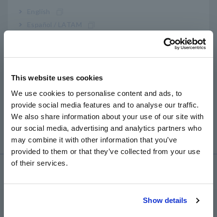
industri dan tidak dijual secara komersial.
English
Kartu CF yang dijual secara komersial dirancang untuk
Español / LATAM
menyimpan file besar (dalam 10-an MB) seperti gambar
Português / Brasil
dan video.
Di sisi lain, alat ukur terutama menyimpan file data yang
lebih kecil (beberapa kB).
Europe
Bahkan jika kartu SD umum berfungsi normal dengan
This website uses cookies
instrumen Anda, mungkin akan berhenti menyimpan
English
data secara tiba-tiba dan tanpa peringatan.
We use cookies to personalise content and ads, to
Silakan gunakan kartu SD opsional kami yang
provide social media features and to analyse our traffic.
East Asia
dikonfirmasi untuk memberikan penghematan yang
We also share information about your use of our site with
tepat dan berkelanjutan.
our social media, advertising and analytics partners who
日本語 / コーポレート・IR
may combine it with other information that you’ve
日本語 / 製品・サービス
provided to them or that they’ve collected from your use
简体中文
of their services.
한국어
Layanan & Dukungan
繁體中文
Show details
my HIOKI
Southeast Asia, Oceania