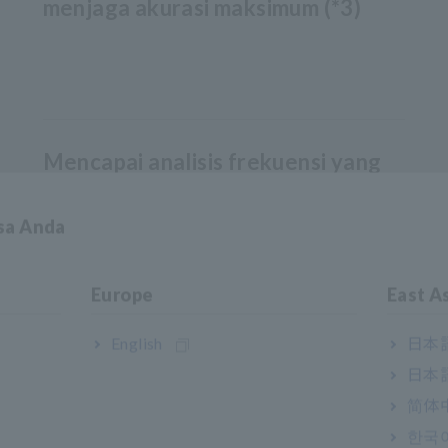
menjaga akurasi maksimum (*3)
Mencapai analisis frekuensi yang
sebenarnya dengan pengambilan
asa Anda
sampel 5MS/s berkecepatan tinggi
(18 bit)
Europe
East A
English
日本語
Analisis harmonik pita lebar hingga
日本語
urutan ke-100 dengan pita 1,5
简体
MHz
한국