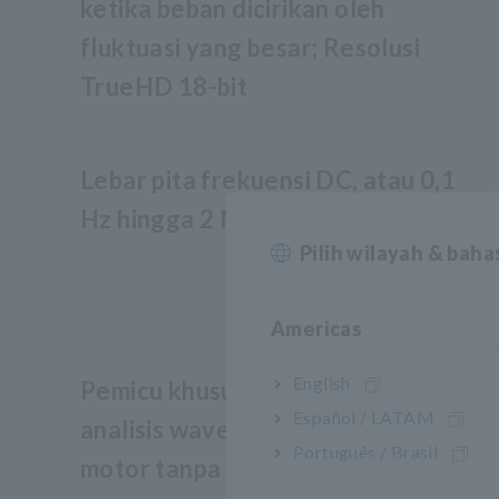
ketika beban dicirikan oleh
fluktuasi yang besar; Resolusi
TrueHD 18-bit
Lebar pita frekuensi DC, atau 0,1
Hz hingga 2 MHz
Pilih wilayah & bah
Americas
English
Pemicu khusus untuk mengaktifkan
Español / LATAM
analisis waveform dan analisis
Português / Brasil
motor tanpa memerlukan osiloskop