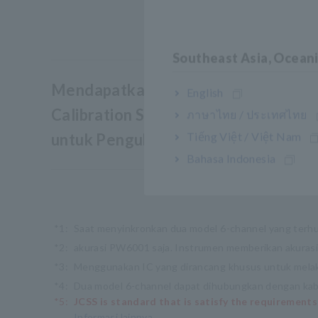
Southeast Asia, Ocean
Mendapatkan Sertifikasi Japan
English
Calibration Service System (JCSS)
ภาษาไทย / ประเทศไทย
Tiếng Việt / Việt Nam
untuk Pengukuran Daya DC. (*5)
Bahasa Indonesia
*1:
Saat menyinkronkan dua model 6-channel yang terhu
*2:
akurasi PW6001 saja. Instrumen memberikan akurasi
*3:
Menggunakan IC yang dirancang khusus untuk melak
*4:
Dua model 6-channel dapat dihubungkan dengan kabe
*5:
JCSS is standard that is satisfy the requirements
Informasi lainnya