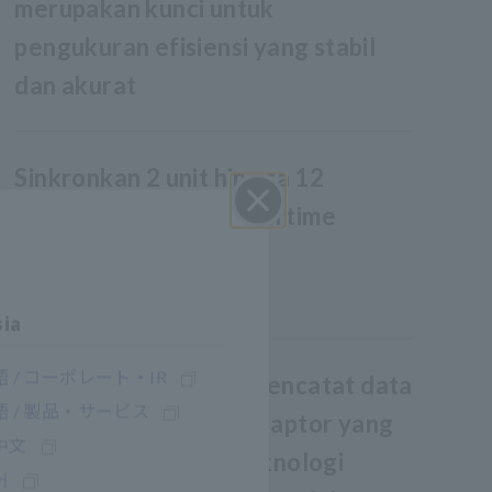
merupakan kunci untuk
pengukuran efisiensi yang stabil
dan akurat
Sinkronkan 2 unit hingga 12
channel (*4) secara real time
Close
sia
 / コーポレート・IR
Kirim nilai terukur ke pencatat data
 / 製品・サービス
Hioki menggunakan adaptor yang
中文
kompatibel dengan teknologi
어