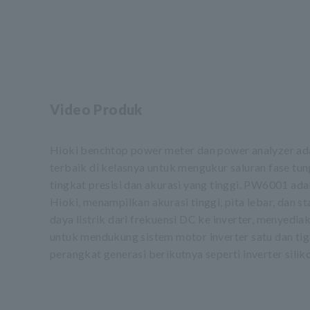
Video Produk
Hioki benchtop power meter dan power analyzer ad
terbaik di kelasnya untuk mengukur saluran fase tun
tingkat presisi dan akurasi yang tinggi. PW6001 ada
Hioki, menampilkan akurasi tinggi, pita lebar, dan s
daya listrik dari frekuensi DC ke inverter, menyedia
untuk mendukung sistem motor inverter satu dan ti
perangkat generasi berikutnya seperti inverter silik