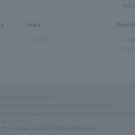
繁體
ia
India
World
English
Corpo
Produ
bung melalui tautan optik.
 ±0,07% bahkan setelah akurasi sensor arus ditambahkan.
ukan semua pengukuran secara independen saat melakukan perhitu
l koneksi optik
 of the ISO/IEC 17025 international standard.