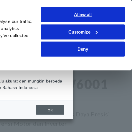
Indonesia
Gabung
Hubungi kami
Allow all
yse our traffic.
ormasi
Layanan & Dukungan
Tentang kami
 analytics
Customize
y’ve collected
Deny
s Efisiensi
​ ​
POWER ANALYZER PW6001
ALYZER PW6001
alu akurat dan mungkin berbeda
am Bahasa Indonesia.
OK
3-fase 4-wire, Penganalisis Daya Presisi
siensi Motor dan Inverter