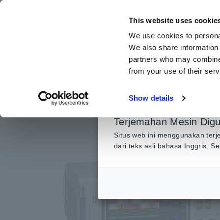
Lewati
ke
This website uses cookie
konten
We use cookies to personal
utama
We also share information 
partners who may combine i
from your use of their serv
Beranda
​ ​
Produk
​ ​
Pengukur Daya, Penganalisis
​ ​
Daya P
Show details
Terjemahan Mesin Dig
Situs web ini menggunakan terj
dari teks asli bahasa Inggris. 