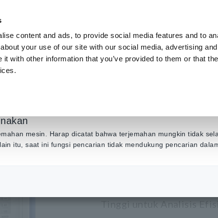
s
ise content and ads, to provide social media features and to anal
Produk
Industri & Solusi
Pusat Inf
about your use of our site with our social media, advertising and
t with other information that you’ve provided to them or that the
ices.
enganalisis Daya Presisi Tinggi, Pengukur Daya untuk Motor dan Inverter Analisi
unakan
POWER AN
emahan mesin. Harap dicatat bahwa terjemahan mungkin tidak sel
Selain itu, saat ini fungsi pencarian tidak mendukung pencarian dal
DC, 0,1 Hz hingga 2 MHz, 
Tinggi untuk Analisis Efi