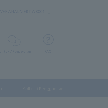
WER ANALYZER PW8001
ontak / Penawaran
FAQ
ad
Aplikasi Penggunaan