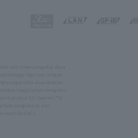
alah instrumen pengukur daya
ggal hingga tiga fase dengan
lah penganalisa daya andalan
tabilitas tinggi untuk mengukur
kan maksimal 12 channel (*1)
ga fase pengukuran dan
on-karbida (SiC).