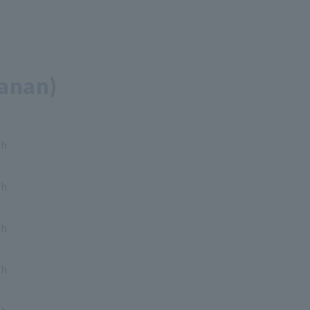
anan)
ch
ch
ch
ch