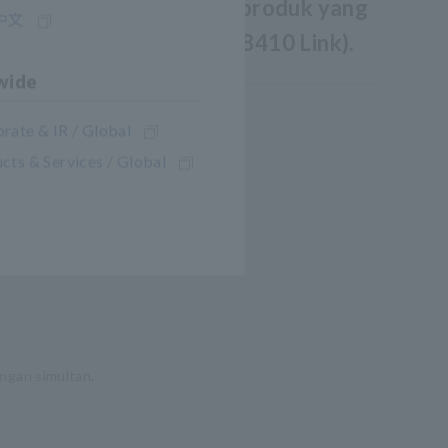
wireless Bluetooth® (produk yang
中文
kompatibel dengan LR8410 Link).
wide
rate & IR / Global
cts & Services / Global
ngan simultan.