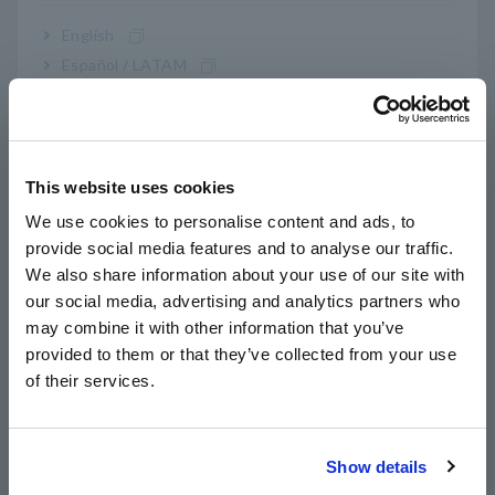
English
Español / LATAM
Português / Brasil
Europe
This website uses cookies
English
We use cookies to personalise content and ads, to
provide social media features and to analyse our traffic.
East Asia
Pada layar status, atur "Waveform Judge" ke "Out" dan buka
We also share information about your use of our site with
Layar Pembuatan Area dengan memilih "Edit".
our social media, advertising and analytics partners who
日本語 / コーポレート・IR
may combine it with other information that you’ve
日本語 / 製品・サービス
provided to them or that they’ve collected from your use
3. Impor waveform
简体中文
of their services.
한국어
繁體中文
Show details
Southeast Asia, Oceania