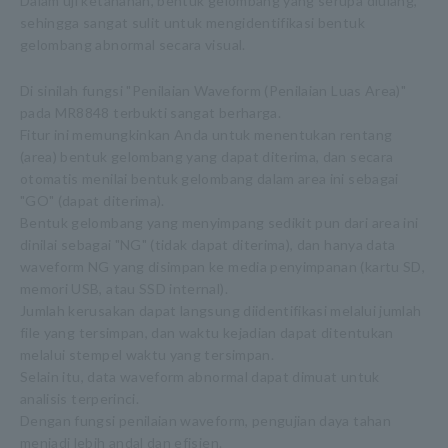
Dalam uji ketahanan, bentuk gelombang yang serupa diulang,
sehingga sangat sulit untuk mengidentifikasi bentuk
gelombang abnormal secara visual.
Di sinilah fungsi "Penilaian Waveform (Penilaian Luas Area)"
pada MR8848 terbukti sangat berharga.
Fitur ini memungkinkan Anda untuk menentukan rentang
(area) bentuk gelombang yang dapat diterima, dan secara
otomatis menilai bentuk gelombang dalam area ini sebagai
"GO" (dapat diterima).
Bentuk gelombang yang menyimpang sedikit pun dari area ini
dinilai sebagai "NG" (tidak dapat diterima), dan hanya data
waveform NG yang disimpan ke media penyimpanan (kartu SD,
memori USB, atau SSD internal).
Jumlah kerusakan dapat langsung diidentifikasi melalui jumlah
file yang tersimpan, dan waktu kejadian dapat ditentukan
melalui stempel waktu yang tersimpan.
Selain itu, data waveform abnormal dapat dimuat untuk
analisis terperinci.
Dengan fungsi penilaian waveform, pengujian daya tahan
menjadi lebih andal dan efisien.