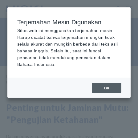
Lewati
ke
konten
Terjemahan Mesin Digunakan
utama
Mendeteksi secara otomatis
Situs web ini menggunakan terjemahan mesin.
Harap dicatat bahwa terjemahan mungkin tidak
kelainan selama pengujian
selalu akurat dan mungkin berbeda dari teks asli
bahasa Inggris. Selain itu, saat ini fungsi
ketahanan.
pencarian tidak mendukung pencarian dalam
Bahasa Indonesia.
Beranda
​ ​
Pusat Informasi
​ ​
Aplikasi Penggunaan
​ ​
Mendeteksi anomali secara otomatis selama pengujian ketahanan
OK
Penting untuk Jaminan Mutu:
"Pengujian Ketahanan"
Dalam pengembangan produk, para insinyur berupaya