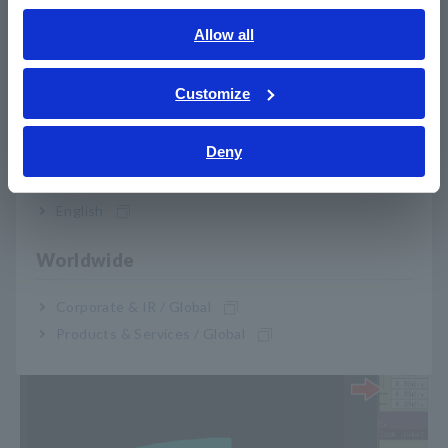
English
Allow all
ภาษาไทย / ประเทศไทย
Tiếng Việt / Việt Nam
Customize
Bahasa Indonesia
Deny
India
English
Impor waveform dari sampel yang baik untuk menetapkan
Worldwide
dasar area penilaian.
Corporate & IR / Global
4. Buat area tersebut
Products & Services / Global