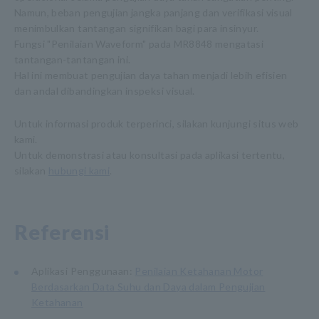
Namun, beban pengujian jangka panjang dan verifikasi visual
menimbulkan tantangan signifikan bagi para insinyur.
Fungsi "Penilaian Waveform" pada MR8848 mengatasi
tantangan-tantangan ini.
Hal ini membuat pengujian daya tahan menjadi lebih efisien
dan andal dibandingkan inspeksi visual.
Untuk informasi produk terperinci, silakan kunjungi situs web
kami.
Untuk demonstrasi atau konsultasi pada aplikasi tertentu,
silakan
hubungi kami
.
Referensi
Aplikasi Penggunaan:
Penilaian Ketahanan Motor
Berdasarkan Data Suhu dan Daya dalam Pengujian
Ketahanan