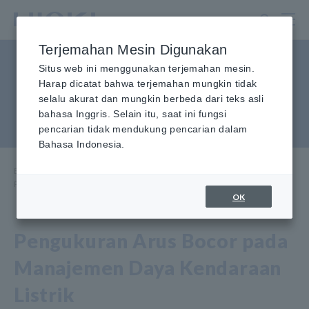
Lewati
ke
konten
Terjemahan Mesin Digunakan
utama
Pengukuran Arus Bocor pada
Situs web ini menggunakan terjemahan mesin.
Harap dicatat bahwa terjemahan mungkin tidak
Manajemen Daya Kendaraan
selalu akurat dan mungkin berbeda dari teks asli
bahasa Inggris. Selain itu, saat ini fungsi
Listrik
pencarian tidak mendukung pencarian dalam
Bahasa Indonesia.
Beranda
​ ​
Pusat Informasi
​ ​
Aplikasi Penggunaan
​ ​
Pengukuran Arus Bocor pada EV Power Management
OK
Pengukuran Arus Bocor pada
Manajemen Daya Kendaraan
Listrik