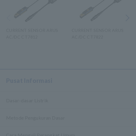
Sebelumnya
Berikutny
CURRENT SENSOR ARUS
CURRENT SENSOR ARUS
AC/DC CT7812
AC/DC CT7822
​ ​
Pusat Informasi
Dasar-dasar Listrik
Metode Pengukuran Dasar
Cara Menguji Perangkat Umum