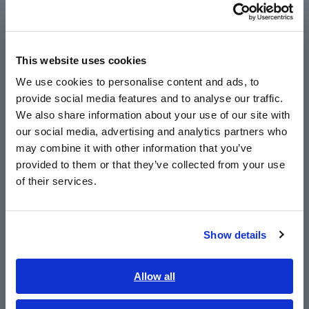
Português / Brasil
Penerapan Manajemen Daya
Europe
Kendaraan Listrik
This website uses cookies
English
We use cookies to personalise content and ads, to
1. Sensor arus presisi tinggi seukuran jari
provide social media features and to analyse our traffic.
East Asia
Sensor Arus AC/DC CT7812 (2 A) dan CT7822 (20 A)
We also share information about your use of our site with
menggunakan teknologi flux gate. Berkat stabilitas suhu yang
our social media, advertising and analytics partners who
日本語 / コーポレート・IR
luar biasa, alat ini dapat mencatat konsumsi arus dengan
may combine it with other information that you’ve
tingkat akurasi yang tinggi dalam jangka waktu yang lama.
日本語 / 製品・サービス
provided to them or that they’ve collected from your use
Sensor ini memudahkan akses kabel rumit di dalam kendaraan,
简体中文
dan ideal untuk mengukur konsumsi arus untuk beban di
of their services.
한국어
berbagai lokasi. Untuk mengukur beberapa beban secara
繁體中文
bersamaan dan efisien, disarankan untuk menghubungkan
sensor melalui loop arus dari kotak sekering. Pendekatan ini
Show details
dapat memangkas waktu yang dihabiskan untuk mencari kabel
Southeast Asia, Oceania
target beban.
English
Allow all
2. Kemudahan untuk akuisisi data CAN FD
ภาษาไทย / ประเทศไทย
LR8450 juga mendukung CAN FD, sistem komunikasi standar