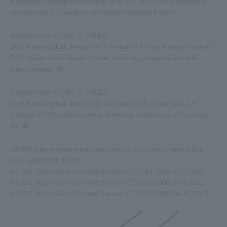
Kendaraan mempunyai beban arus DC. HIOKI menawarkan
sensor arus DC yang cocok untuk berbagai beban.
Sensor Arus AC/DC CT7812:
Untuk perangkat dengan arus beban 2 A atau kurang seperti
ECU, wiper kaca depan, power window, pemanas jendela,
lampu depan, dll.
Sensor Arus AC/DC CT7822:
Untuk perangkat dengan arus beban lebih besar dari 2 A
(sampai 20 A) seperti power steering, kompresor AC, pompa
air, dll.
HIOKI juga menawarkan opsi sensor arus untuk mengukur
arus yang lebih besar
AC/DC Auto-Zero Current Sensor CT7731 (100 A AC/DC)
AC/DC Auto-Zero Current Sensor CT7736 (600 A AC/DC)
AC/DC Auto-Zero Current Sensor CT7742 (2000 A AC/DC)