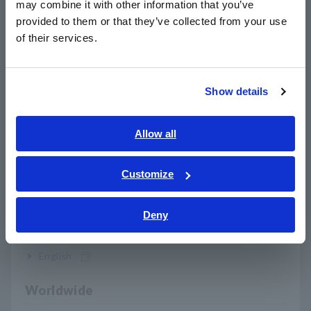
may combine it with other information that you’ve
日本語 / 製品・サービス
largos períodos de tiempo. Estos sensores compactos
provided to them or that they’ve collected from your use
简体中文
facilitan el acceso al cableado complejo dentro de los
of their services.
vehículos y son ideales para medir el consumo de corriente de
한국어
cargas en múltiples ubicaciones. Para medir múltiples cargas
繁體中文
de manera simultánea y eficiente, se recomienda conectar
sensores a través de un bucle de corriente desde la caja de
Show details
Southeast Asia, Oceania
fusibles. Este enfoque elimina el tiempo dedicado a buscar el
cableado de la carga objetivo.
English
Allow all
ภาษาไทย / ประเทศไทย
2. Soporte para adquisición de datos CAN FD
El LR8450 también es compatible con CAN FD, el sistema de
Tiếng Việt / Việt Nam
Customize
comunicaciones estándar utilizado en los vehículos
Bahasa Indonesia
multifuncionales actuales. El instrumento puede adquirir
Deny
datos de sensores a bordo y datos de control de ECU de
India
buses CAN y CAN FD y mostrarlos en tiempo real en un
gráfico de tiempo único que representa las fluctuaciones en
English
el consumo actual. Dado que puede comprobar
simultáneamente el estado del vehículo cuando se producen
Worldwide
aumentos anormales en los valores actuales, es fácil descubrir
qué está pasando.