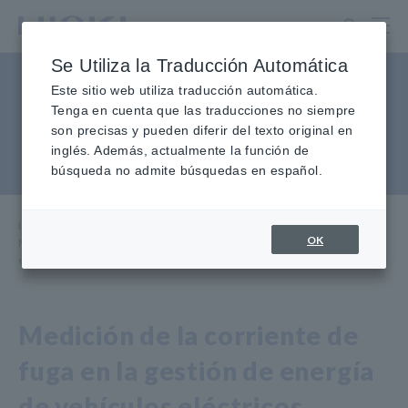
Ir
al
contenido
Se Utiliza la Traducción Automática
principal
Medición de la corriente de
Este sitio web utiliza traducción automática.
Tenga en cuenta que las traducciones no siempre
fuga en la gestión de energía
son precisas y pueden diferir del texto original en
inglés. Además, actualmente la función de
de vehículos eléctricos
búsqueda no admite búsquedas en español.
Inicio
​ ​
Centro de conocimiento
​ ​
Aplicaciones
​ ​
OK
Medición de corriente de fuga en la gestión de energía de vehículos
eléctricos
Medición de la corriente de
fuga en la gestión de energía
de vehículos eléctricos