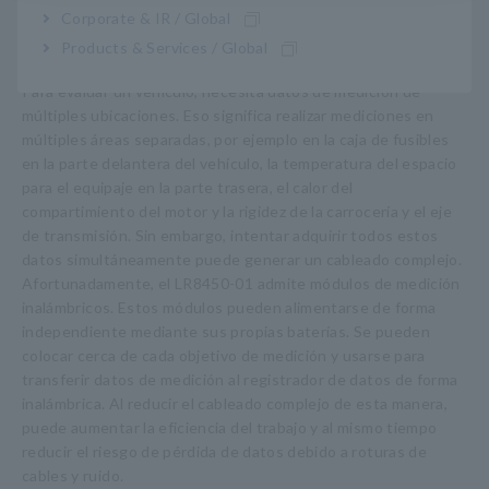
Corporate & IR / Global
3. Capacidad de adquirir datos de un vehículo completo
Products & Services / Global
de forma inalámbrica
Para evaluar un vehículo, necesita datos de medición de
múltiples ubicaciones. Eso significa realizar mediciones en
múltiples áreas separadas, por ejemplo en la caja de fusibles
en la parte delantera del vehículo, la temperatura del espacio
para el equipaje en la parte trasera, el calor del
compartimiento del motor y la rigidez de la carrocería y el eje
de transmisión. Sin embargo, intentar adquirir todos estos
datos simultáneamente puede generar un cableado complejo.
Afortunadamente, el LR8450-01 admite módulos de medición
inalámbricos. Estos módulos pueden alimentarse de forma
independiente mediante sus propias baterías. Se pueden
colocar cerca de cada objetivo de medición y usarse para
transferir datos de medición al registrador de datos de forma
inalámbrica. Al reducir el cableado complejo de esta manera,
puede aumentar la eficiencia del trabajo y al mismo tiempo
reducir el riesgo de pérdida de datos debido a roturas de
cables y ruido.