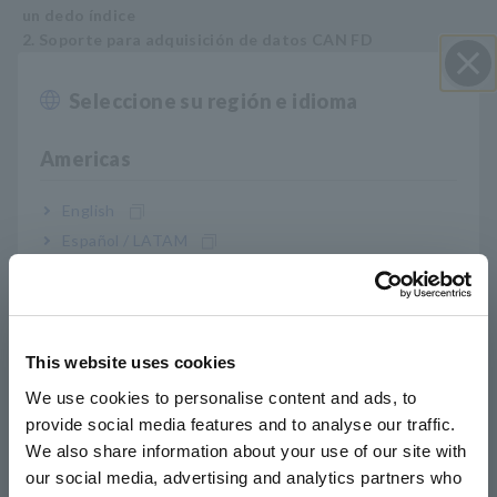
un dedo índice
2. Soporte para adquisición de datos CAN FD
3. Capacidad de adquirir datos para un vehículo completo
de forma inalámbrica (solo LR8450-01)
Seleccione su región e idioma
Cerrar
Americas
Una solución de Hioki para
English
implementar la gestión de
Español / LATAM
energía de los vehículos
Português / Brasil
eléctricos
Europe
This website uses cookies
1. Sensores de corriente de alta precisión del tamaño de
English
We use cookies to personalise content and ads, to
un dedo
El sensor de corriente CA/CC CT7812 (2 A) y CT7822 (20 A)
provide social media features and to analyse our traffic.
East Asia
utilizan tecnología flujo de compuerta. Gracias a su
We also share information about your use of our site with
excepcional estabilidad de temperatura, pueden registrar el
our social media, advertising and analytics partners who
日本語 / コーポレート・IR
consumo de corriente con un alto grado de precisión durante