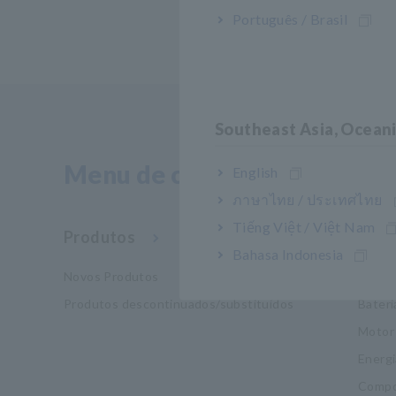
Português / Brasil
Southeast Asia, Ocean
Menu de conteúdo
English
ภาษาไทย / ประเทศไทย
Tiếng Việt / Việt Nam
Produtos
Indú
Bahasa Indonesia
Novos Produtos
Mobil
Produtos descontinuados/substituídos
Bateri
Motor
Energi
Compo