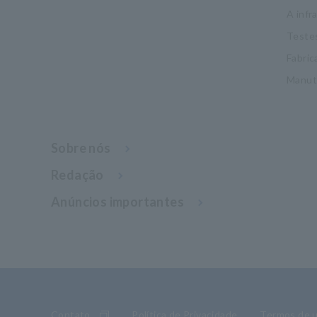
A infr
Testes
Fabric
Manut
Sobre nós
Redação
Anúncios importantes
Contato
Política de Privacidade
Termos de 