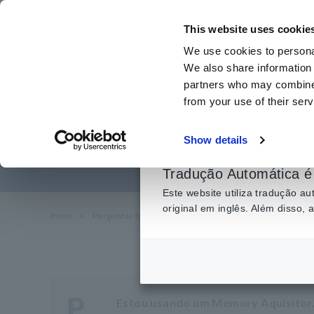
Ir
para
This website uses cookie
o
We use cookies to personal
conteúdo
We also share information 
principal
partners who may combine i
from your use of their serv
Como o
Show details
Tradução Automática é 
Este website utiliza tradução 
original em inglês. Além disso,
Início
​ ​
Perguntas frequentes
​ ​
sobre serviço e suporte
P
Estou usando um Memory Aquisitor.