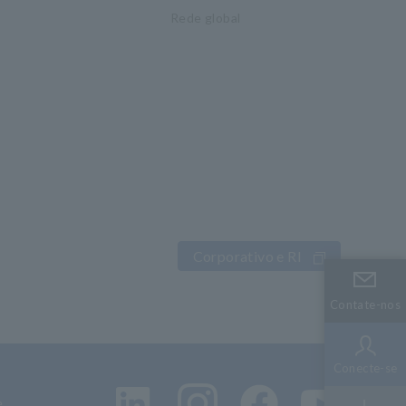
Rede global
Corporativo e RI
Contate-nos
Contate-nos
Conecte-se
Conecte-se
e