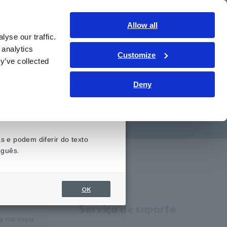
Brasil
Conecte-se
Contate-nos
Allow all
yse our traffic.
onhecimento
Serviço de suporte
Sobre nós
 analytics
Customize
y’ve collected
Deny
eViewer
 e podem diferir do texto
uguês.
OK
Serviço de suporte
a no meu