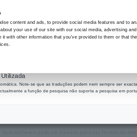
s
ise content and ads, to provide social media features and to anal
Produtos
Indústrias e soluções
Centro de C
about your use of our site with our social media, advertising and
t with other information that you’ve provided to them or that the
ices.
bter o software Wav
Utilizada
automática. Note-se que as traduções podem nem sempre ser exactas
 actualmente a função de pesquisa não suporta a pesquisa em port
​ ​
Como obter o software WaveViewer
 Qual software pode ser baixado para ver formas de ond