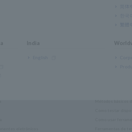
简体
한국
繁體
ia
India
World
English
Corpo
Produ
strias e soluções
Centro de Co
idade
Noções básicas de 
a
Métodos básicos 
Como testar dispo
a
Como usar ferrame
nentes eletrônicos
Ferramentas de te