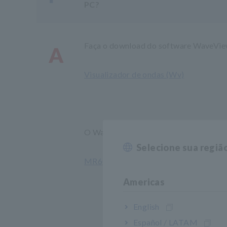
PC?
Faça o download do software WaveViewer
A
Visualizador de ondas (Wv)
O WaveViewer suporta os seguintes M
Selecione sua regiã
MR6000
,
MR8870
,
MR8880
,
MR8875
Americas
English
Español / LATAM