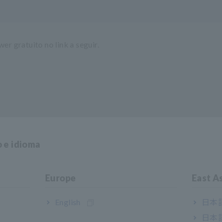
 gratuito no link a seguir.
emory HiCorders:
o e idioma
,
MR8847 series
, 8860 series
(descontinuada)
,
MR8827
, etc.
Europe
East A
English
日本語
日本語