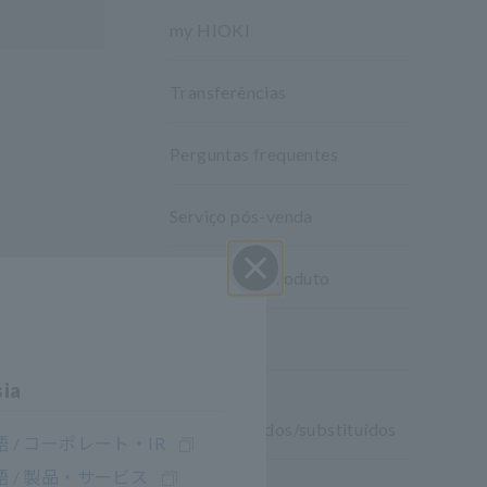
my HIOKI
Transferências
Perguntas frequentes
Serviço pós-venda
Garantia do produto
Perto
Rede global
sia
Produtos
descontinuados/substituídos
 / コーポレート・IR
 / 製品・サービス