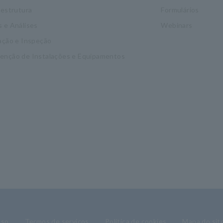
aestrutura
Formulários
 e Análises
Webinars
ação e Inspeção
enção de Instalações e Equipamentos
uso
Termos de serviços
Política de cookies
Mapa do sit