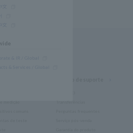
中文
어
中文
wide
rate & IR / Global
cts & Services / Global
nhecimento
Serviço de suporte
eletricidade
my HIOKI
de medição
Transferências
sitivos comuns
Perguntas frequentes
ntas de teste
Serviço pós-venda
ste
Garantia do produto