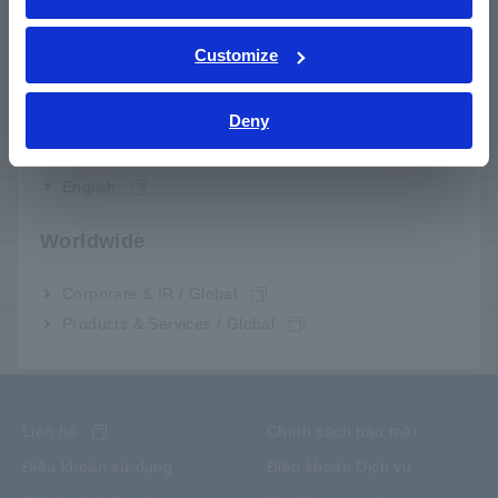
Câu hỏi thường gặp
ภาษาไทย / ประเทศไทย
Tiếng Việt / Việt Nam
Customize
Bahasa Indonesia
Dịch vụ sau bán hàng
Deny
India
Bảo hành sản phẩm
English
Mạng lưới toàn cầu
Worldwide
Sản phẩm dừng sản xuất / thay thế
Corporate & IR / Global
Products & Services / Global
Menu nội dung
Liên hệ
Chính sách bảo mật
Điều khoản sử dụng
Điều khoản Dịch vụ