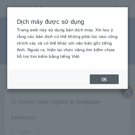
Chuyển
đến
nội
Dịch máy được sử dụng
dung
Nhận pin 22,5V cho các máy
chính
Trang web này sử dụng bản dịch máy. Xin lưu ý
rằng các bản dịch có thể không phải lúc nào cũng
thử nghiệm cũ như OL64 và
chính xác và có thể khác với văn bản gốc tiếng
Anh. Ngoài ra, hiện tại chức năng tìm kiếm chưa
AF-105, v.v.
hỗ trợ tìm kiếm bằng tiếng Việt.
Trang chủ
​ ​
Dịch vụ & Hỗ trợ
​ ​
Câu hỏi thường
​ ​
OK
gặp Mua pin 22,5V cho các máy kiểm tra cũ như OL64 và AF-105, v.v.
Select your region & language
Đóng
Q
Tôi có thể lấy pin 22,5V cho thiết bị kiểm tra tương
tự cũ OL64 không?
Americas
English