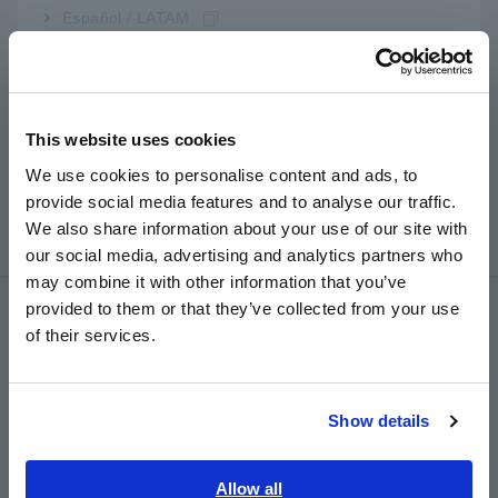
Rất tiếc, hiện tại không có nhà cung cấp nào sản xuất
Đ
Español / LATAM
pin 22,5V, vì vậy chúng tôi sẽ không thể cung cấp.
Português / Brasil
Nó chỉ được sử dụng cho các dải điện trở cao như MΩ,
v.v., vì vậy bạn có thể sử dụng các dải khác mà không
Europe
cần pin này.
This website uses cookies
English
We use cookies to personalise content and ads, to
< Các mẫu áp dụng >
provide social media features and to analyse our traffic.
East Asia
OL-64D, F-66, AF-105, AS100D, A-10, v.v.
We also share information about your use of our site with
our social media, advertising and analytics partners who
日本語 / コーポレート・IR
may combine it with other information that you’ve
日本語 / 製品・サービス
provided to them or that they’ve collected from your use
Dịch vụ & Hỗ trợ
简体中文
of their services.
한국어
繁體中文
my HIOKI
Show details
Southeast Asia, Oceania
Tải xuống
English
Allow all