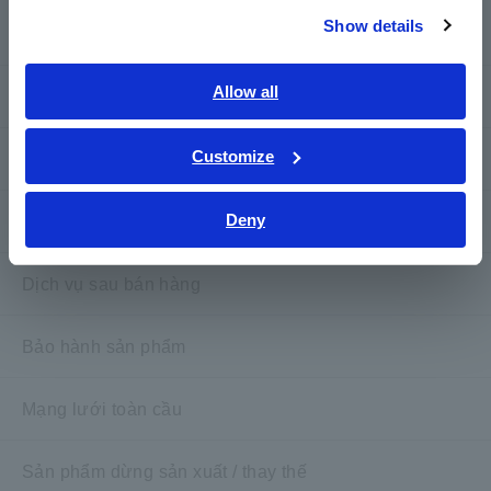
Dịch vụ & Hỗ trợ
Show details
Allow all
my HIOKI
Customize
Tải xuống
Deny
Câu hỏi thường gặp
Dịch vụ sau bán hàng
Bảo hành sản phẩm
Mạng lưới toàn cầu
Sản phẩm dừng sản xuất / thay thế