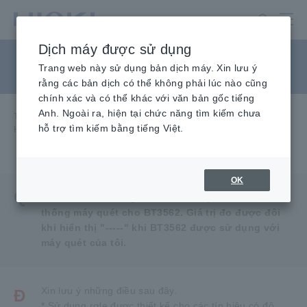
Chuyển
đến
nội
Dịch máy được sử dụng
dung
Hệ thống quét cho BT3562
chính
Trang web này sử dụng bản dịch máy. Xin lưu ý
rằng các bản dịch có thể không phải lúc nào cũng
chính xác và có thể khác với văn bản gốc tiếng
Anh. Ngoài ra, hiện tại chức năng tìm kiếm chưa
Trang chủ
​ ​
Dịch vụ & Hỗ trợ
​ ​
Câu hỏi thường gặp
​ ​
hỗ trợ tìm kiếm bằng tiếng Việt.
Hệ thống máy quét cho BT3562
OK
Q
Xin cho biết những điểm cần lưu ý khi làm hệ
thống máy quét cho BT3562. Giá trị đo được đôi
khi hiển thị "-----" khi BT3562 được sử dụng với
máy quét của tôi.
Xin lưu ý những điều sau đây.
Đ
* Sử dụng rơle được thiết kế cho các tín hiệu có độ