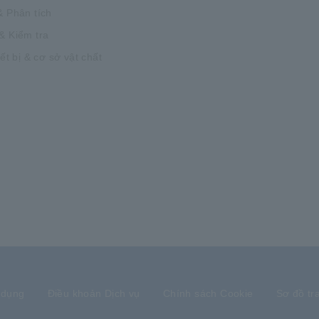
& Phân tích
& Kiểm tra
iết bị & cơ sở vật chất
 dụng
Điều khoản Dịch vụ
Chính sách Cookie
Sơ đồ tr