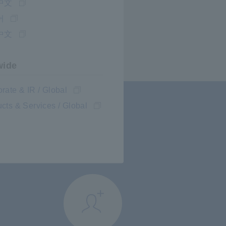
中文
어
中文
wide
rate & IR / Global
cts & Services / Global