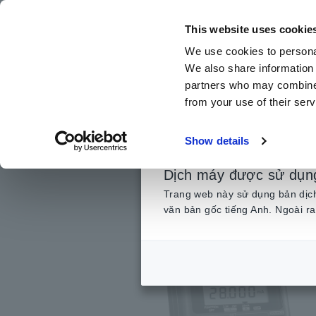
Chuyển
đến
This website uses cookie
nội
We use cookies to personal
dung
We also share information 
chính
partners who may combine i
from your use of their serv
Trang
Trang chủ
​ ​
Sản phẩm
​ ​
Máy phát tín hiệu,
​ ​
Máy h
Show details
Dịch máy được sử dụn
Trang web này sử dụng bản dịch 
văn bản gốc tiếng Anh. Ngoài ra