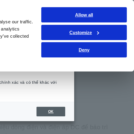
Việt Nam
Đăng nhập
Liên hệ
Allow all
yse our traffic.
hức kỹ thuật
Dịch vụ & Hỗ trợ
Giới thiệu
 analytics
Customize
y’ve collected
Deny
012
N HIỆU DC
chính xác và có thể khác với
.
OK
hiệu dòng điện và điện áp DC để bảo trì