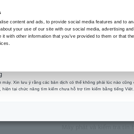
s
ise content and ads, to provide social media features and to anal
Sản phẩm
Ngành & Giải pháp
Kiến t
about your use of our site with our social media, advertising and
t with other information that you’ve provided to them or that the
ices.
iệu chuẩn Máy phát tín hiệu, Máy
​ ​
hiệu chuẩn NGUỒN TÍN HIỆU DC SS7
g
NGUỒN TÍ
máy. Xin lưu ý rằng các bản dịch có thể không phải lúc nào cũng 
, hiện tại chức năng tìm kiếm chưa hỗ trợ tìm kiếm bằng tiếng Việt
SS7012
Máy phát và kiểm tra tín 