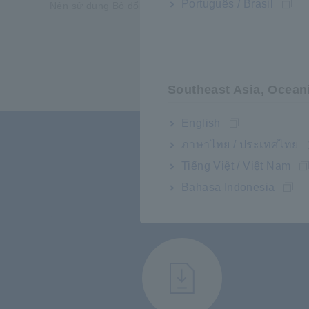
Português / Brasil
Nên sử dụng Bộ đổi nguồn AC và/hoặc pin sạc và bộ sạ
Southeast Asia, Ocean
English
ภาษาไทย / ประเทศไทย
Tiếng Việt / Việt Nam
Bahasa Indonesia