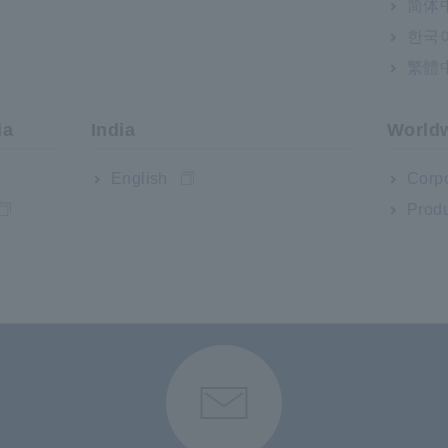
简体
c chuyên dụng.
한국
繁體
ia
India
World
English
Corpo
Produ
Hỗ trợ người dùng