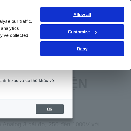
Việt Nam
Đăng nhập
Liên hệ
Allow all
yse our traffic.
hức kỹ thuật
Dịch vụ & Hỗ trợ
Giới thiệu
 analytics
Customize
y’ve collected
Deny
LOG MΩ HiTESTER 3490
ĐO CÁCH ĐIỆN
chính xác và có thể khác với
.
Ω 3490
OK
ện Analog 3 dải đo, 250 đến 1000V với