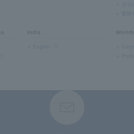
한국
繁體
ia
India
World
English
Corpo
Produ
Hỗ trợ người dùng