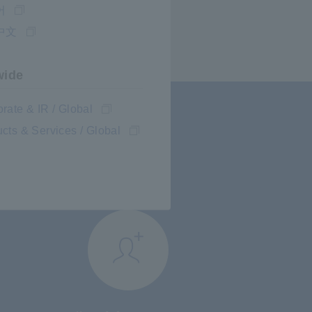
어
中文
wide
rate & IR / Global
cts & Services / Global