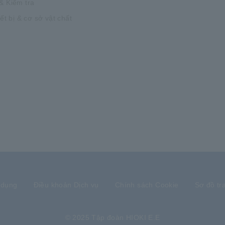
& Kiểm tra
iết bị & cơ sở vật chất
 dụng
Điều khoản Dịch vụ
Chính sách Cookie
Sơ đồ tr
© 2025 Tập đoàn HIOKI E.E