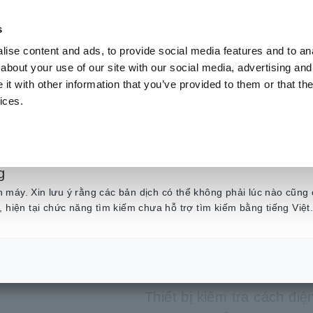
s
ise content and ads, to provide social media features and to anal
Sản phẩm
Ngành & Giải pháp
Kiến t
about your use of our site with our social media, advertising and
t with other information that you’ve provided to them or that the
ices.
 Máy đo Megohm
​ ​
Thiết Bị Đo Điện Trở Cách Điện tương tự, 3 dải
​ ​
ANA
g
THIẾT BỊ 
máy. Xin lưu ý rằng các bản dịch có thể không phải lúc nào cũng 
, hiện tại chức năng tìm kiếm chưa hỗ trợ tìm kiếm bằng tiếng Việt
ANALOG M
Thiết bị kiểm tra cách đi