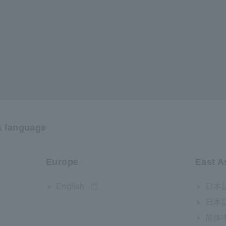
& language
)
Europe
East A
English
日本語
i kèm với Đầu đo tiêu chuẩn L9787
日本語
简体