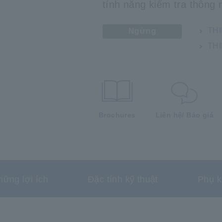
tính năng kiểm tra thông
THI
Ngừng
THI
Brochures
Liên hệ/ Báo giá
hững lợi ích
Đặc tính kỹ thuật
Phụ k