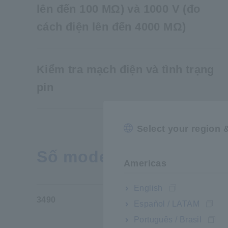
lên đến 100 MΩ) và 1000 V (đo
cách điện lên đến 4000 MΩ)
Kiểm tra mạch điện và tình trạng
pin
Select your region 
Số model (Mã đặt hàng
Americas
English
3490
Đ
Español / LATAM
Português / Brasil