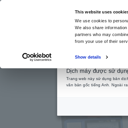
Chuyển
đến
This website uses cookie
nội
We use cookies to personal
dung
We also share information 
chính
partners who may combine i
from your use of their serv
Trang chủ
​ ​
Sản phẩm
​ ​
Thiết Bị Đo Điện Trở Cách Điện,
Show details
Dịch máy được sử dụn
Trang web này sử dụng bản dịch 
văn bản gốc tiếng Anh. Ngoài ra