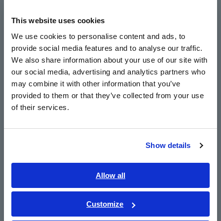
Europe
This website uses cookies
English
Escala luminosa LED brillante
We use cookies to personalise content and ads, to
provide social media features and to analyse our traffic.
East Asia
We also share information about your use of our site with
Verifique los circuitos activos y el estado de la
our social media, advertising and analytics partners who
日本語 / コーポレート・IR
batería
may combine it with other information that you’ve
日本語 / 製品・サービス
provided to them or that they’ve collected from your use
简体中文
of their services.
한국어
繁體中文
Nº de modelo (código de
Show details
Southeast Asia, Oceania
pedido)
English
Allow all
ภาษาไทย / ประเทศไทย
3490
Incluido con el cable de prueba estándar
L9787
Tiếng Việt / Việt Nam
Customize
Bahasa Indonesia