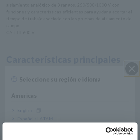
aislamiento analógico de 3 rangos, 250/500/1000 V con
funciones y características eficientes para ayudar a acortar el
tiempo de trabajo asociado con las pruebas de aislamiento de
campo.
CAT III 600 V
Características principales
Voltaje de prueba de 3 rangos de 250/500 V
Seleccione su región e idioma
Cerrar
(prueba de resistencia de aislamiento hasta 100
MΩ) y 1000 V (prueba de aislamiento hasta
Americas
4000 MΩ)
English
Español / LATAM
Português / Brasil
Comprobación de continuidad en el rango de 3
Ω a través de pruebas de 200 mA