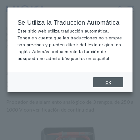
Ir
al
contenido
Se Utiliza la Traducción Automática
principal
Inicio
​ ​
Productos
​ ​
Este sitio web utiliza traducción automática.
Probadores de aislamiento, megóhmetros
​ ​
Tenga en cuenta que las traducciones no siempre
Probadores de aislamiento analógicos, 3 rangos
​ ​
son precisas y pueden diferir del texto original en
ANALÓGICOS MΩ Probador 3490
inglés. Además, actualmente la función de
búsqueda no admite búsquedas en español.
ANALÓGICO MΩ Probador
3490
OK
Probador de aislamiento analógico de 3 rangos, de 250 a
1000 V con verificación de continuidad