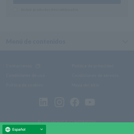
Incluir productos descontinuados
Menú de contenidos
Contactenos
Política de privacidad
Condiciones de uso
Condiciones de servicio
Política de cookies
Mapa del sitio
© 2025 HIOKI E.E. CORPORATION
Español