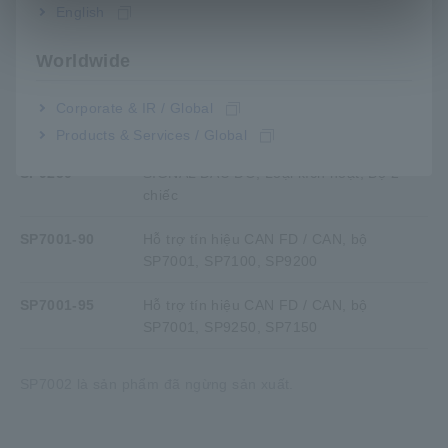
English
SP7100
Giao diện CAN, 2 kênh, Nguồn điện một
chiều
Worldwide
SP7150
Giao diện CAN, 1 kênh, nguồn USB
Corporate & IR / Global
SP9200
SIGNAL ĐẦU ĐO, Loại vít, Bộ 2 chiếc
Products & Services / Global
SP9250
SIGNAL ĐẦU ĐO, Loại kích hoạt, Bộ 2
chiếc
SP7001-90
Hỗ trợ tín hiệu CAN FD / CAN, bộ
SP7001, SP7100, SP9200
SP7001-95
Hỗ trợ tín hiệu CAN FD / CAN, bộ
SP7001, SP9250, SP7150
SP7002 là sản phẩm đã ngừng sản xuất.