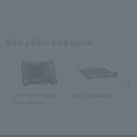
Sản phẩm liên quan
Trước đó
Tiếp theo
THIẾT BỊ GHI DẠNG
UNIT CAN MR8904
TH
SÓNG MR8875
SÓ
​ ​