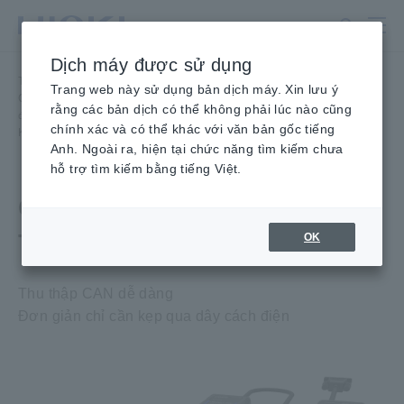
Chuyển
đến
nội
Dịch máy được sử dụng
dung
Trang
Trang chủ
​ ​
Sản phẩm
​ ​
chính
Trang web này sử dụng bản dịch máy. Xin lưu ý
Cảm Biến/ Đầu Đo Dòng Điện, Đầu dò điện áp, Cảm biến CAN
​ ​
rằng các bản dịch có thể không phải lúc nào cũng
đầu đo điện áp không tiếp xúc, Cảm biến CAN không tiếp xúc
​ ​
chính xác và có thể khác với văn bản gốc tiếng
KHÔNG TIẾP XÚC TIẾP XÚC SP7001, SP7002
Anh. Ngoài ra, hiện tại chức năng tìm kiếm chưa
hỗ trợ tìm kiếm bằng tiếng Việt.
CẢM BIẾN CAN KHÔNG
TIẾP XÚC SP7001, SP7002
OK
Thu thập CAN dễ dàng
Đơn giản chỉ cần kẹp qua dây cách điện