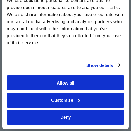
We use cookies to personalise content and ads, to
chỉ cần kẹp các đầu dò lên lớp cách điện của
provide social media features and to analyse our traffic.
East Asia
dây bằng một tay.ây
We also share information about your use of our site with
our social media, advertising and analytics partners who
日本語 / コーポレート・IR
may combine it with other information that you’ve
日本語 / 製品・サービス
Loại bỏ lo ngại bằng cách sử dụng công
provided to them or that they’ve collected from your use
简体中文
nghệ cảm biến không tiếp xúc
of their services.
한국어
繁體中文
Sử dụng trong nhiều ứng dụng phát triển và
Show details
Southeast Asia, Oceania
đánh giá đa dạng đòi hỏi tính đáng tin cậy.
English
Allow all
ภาษาไทย / ประเทศไทย
Tiếng Việt / Việt Nam
Customize
Số model (Mã đặt hàng)
Bahasa Indonesia
Deny
India
SP7001
CẢM BIẾN CAN, CAN FD / Hỗ trợ CAN