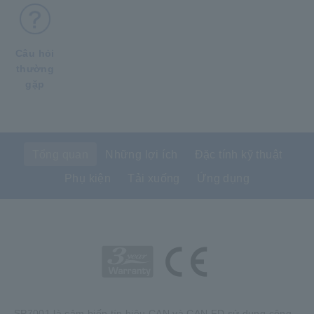
Câu hỏi
thường
gặp
Tổng quan
Những lợi ích
Đặc tính kỹ thuật
Phụ kiện
Tải xuống
Ứng dụng
SP7001 là cảm biến tín hiệu CAN và CAN FD sử dụng công