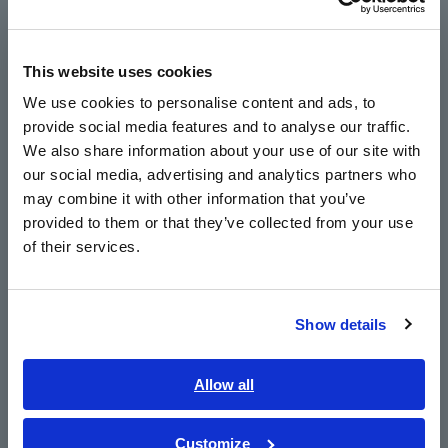
Características principales
Europe
This website uses cookies
English
Adquiera datos CAN FD /CAN inmediatamente,
We use cookies to personalise content and ads, to
simplemente apretando las sondas sobre el
provide social media features and to analyse our traffic.
East Asia
aislamiento del cable con una mano
We also share information about your use of our site with
our social media, advertising and analytics partners who
日本語 / コーポレート・IR
may combine it with other information that you’ve
日本語 / 製品・サービス
provided to them or that they’ve collected from your use
Elimine las preocupaciones mediante el uso de
简体中文
of their services.
tecnología de detección sin contacto
한국어
繁體中文
Show details
Úselo en una amplia gama de aplicaciones de
Southeast Asia, Oceania
desarrollo y evaluación que exigen
English
Allow all
confiabilidad
ภาษาไทย / ประเทศไทย
Tiếng Việt / Việt Nam
Customize