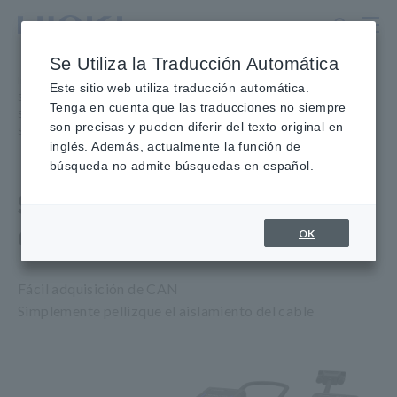
Ir
al
contenido
Se Utiliza la Traducción Automática
principal
Inicio
​ ​
Productos
​ ​
Este sitio web utiliza traducción automática.
Sondas/Sensores de corriente, Sondas de tensión, Sensores CAN
​ ​
Tenga en cuenta que las traducciones no siempre
Sonda de tensión sin contacto, Sensores CAN sin contacto
​ ​
son precisas y pueden diferir del texto original en
SENSOR CAN SIN CONTACTO SP7001, SP7002
inglés. Además, actualmente la función de
búsqueda no admite búsquedas en español.
SENSOR CAN SIN
CONTACTO SP7001, SP7002
OK
Fácil adquisición de CAN
Simplemente pellizque el aislamiento del cable