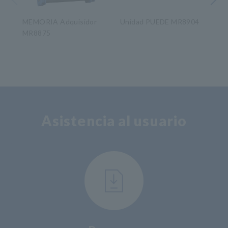
MEMORIA Adquisidor
Unidad PUEDE MR8904
ME
MR8875
MR
​ ​
Asistencia al usuario