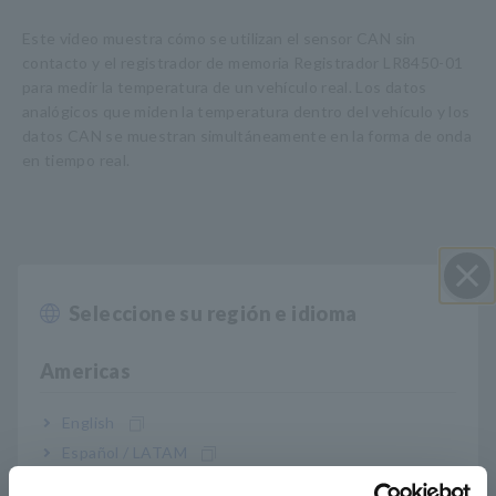
Este video muestra cómo se utilizan el sensor CAN sin
contacto y el registrador de memoria Registrador LR8450-01
para medir la temperatura de un vehículo real. Los datos
analógicos que miden la temperatura dentro del vehículo y los
datos CAN se muestran simultáneamente en la forma de onda
en tiempo real.
Seleccione su región e idioma
Cerrar
Americas
English
Español / LATAM
Português / Brasil