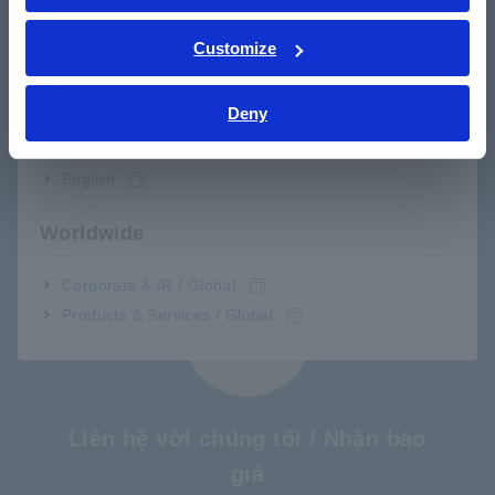
ภาษาไทย / ประเทศไทย
Tiếng Việt / Việt Nam
Customize
Bahasa Indonesia
Deny
India
Tải xuống
English
Bấm vào đây để xem brochure, sách hướng dẫn sử
dụng, tài liệu kỹ thuật, v.v.
Worldwide
Corporate & IR / Global
Products & Services / Global
Liên hệ với chúng tôi / Nhận báo
giá