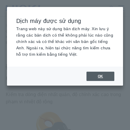
Chuyển
đến
nội
Dịch máy được sử dụng
dung
Trang chủ
​ ​
Sản phẩm
​ ​
chính
Trang web này sử dụng bản dịch máy. Xin lưu ý
Cảm Biến/ Đầu Đo Dòng Điện, Đầu dò điện áp, Cảm biến CAN
​ ​
rằng các bản dịch có thể không phải lúc nào cũng
Kẹp có độ chính xác cao ĐẦU
​ ​
chính xác và có thể khác với văn bản gốc tiếng
ĐẦU ĐO DÒNG ĐIỆN AC/DC CT6841-05
Anh. Ngoài ra, hiện tại chức năng tìm kiếm chưa
hỗ trợ tìm kiếm bằng tiếng Việt.
ĐẦU ĐO DÒNG ĐIỆN AC/DC
CT6841-05
OK
Kiểm tra dòng điện nhất quán, độ chính xác cao trong
phạm vi nhiệt độ rộng