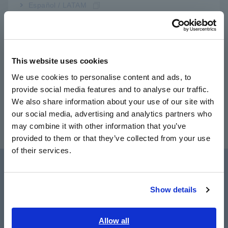
Español / LATAM
Português / Brasil
Lưu ý: Những sản phẩm này không thể sử dụng riêng lẻ. Bộ
cảm biến tùy chọn là cần thiết để cung cấp điện và kết nối
Europe
kẹp với Thiết bị ghi dạng sóng hoặc thiết bị khác. Sản phẩm
This website uses cookies
có thể được kết nối trực tiếp với Power Meters và Power
English
Analyzer tương thích.
We use cookies to personalise content and ads, to
provide social media features and to analyse our traffic.
East Asia
We also share information about your use of our site with
our social media, advertising and analytics partners who
日本語 / コーポレート・IR
may combine it with other information that you’ve
日本語 / 製品・サービス
provided to them or that they’ve collected from your use
简体中文
of their services.
한국어
繁體中文
Hỗ trợ người dùng
Show details
Southeast Asia, Oceania
English
Allow all