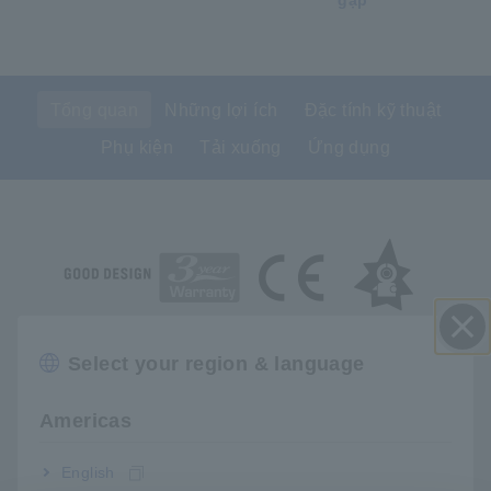
gặp
Tổng quan
Những lợi ích
Đặc tính kỹ thuật
Phụ kiện
Tải xuống
Ứng dụng
Dây dẫn cách
điện
Select your region & language
Đóng
Cảm biến kẹp Hioki AC/DC là cảm biến dòng điện tốt nhất để
sử dụng với thiết bị đo công suất, HiCorders bộ nhớ và máy
Americas
hiện sóng hiệu suất cao. CT6841 là cảm biến DC đến 1
MHz/20 A, lý tưởng để thu tín hiệu trong quá trình kiểm tra
English
hiệu suất của pin, bộ biến tần và bộ điều hòa nguồn.