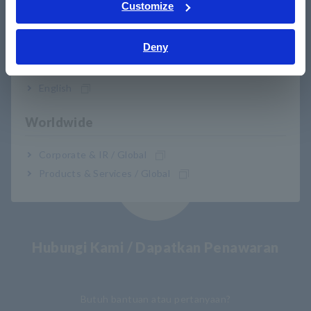
Tiếng Việt / Việt Nam
Customize
Bahasa Indonesia
Deny
India
Download
​ ​
English
Klik di sini untuk brosur, manual, dokumen teknis, dll.
Worldwide
Corporate & IR / Global
Products & Services / Global
Hubungi Kami / Dapatkan Penawaran
​ ​
Butuh bantuan atau pertanyaan?