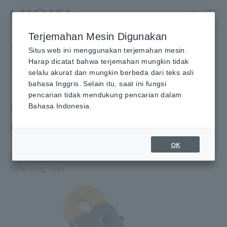
Lewati
ke
konten
Terjemahan Mesin Digunakan
utama
Beranda
​ ​
Produk
​ ​
Situs web ini menggunakan terjemahan mesin.
Probe/Sensor Arus, Probe Tegangan, Sensor CAN
​ ​
Harap dicatat bahwa terjemahan mungkin tidak
Penjepit Akurasi Tinggi Probe
​ ​
CURRENT PROBE AC/DC CT6841-05
selalu akurat dan mungkin berbeda dari teks asli
bahasa Inggris. Selain itu, saat ini fungsi
pencarian tidak mendukung pencarian dalam
CURRENT PROBE AC/DC
Bahasa Indonesia.
CT6841-05
OK
Pengujian Arus Konsisten dan Presisi Tinggi pada Range
Suhu yang Luas