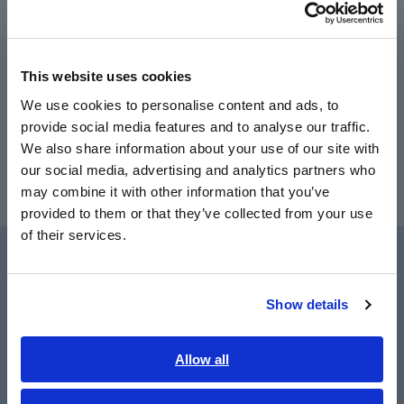
Português / Brasil
Catatan: Produk ini tidak dapat digunakan sendiri. Unit
sensor opsional diperlukan untuk memasok daya dan
Europe
menghubungkan clamp ke Memory HiCorder atau instrumen
This website uses cookies
lainnya. Produk dapat langsung dihubungkan ke Power Meter
English
dan Power Analyzer yang kompatibel.
We use cookies to personalise content and ads, to
provide social media features and to analyse our traffic.
East Asia
We also share information about your use of our site with
our social media, advertising and analytics partners who
日本語 / コーポレート・IR
may combine it with other information that you’ve
日本語 / 製品・サービス
provided to them or that they’ve collected from your use
简体中文
of their services.
한국어
繁體中文
Fasilitas untuk Pengguna
Show details
Southeast Asia, Oceania
English
Allow all
ภาษาไทย / ประเทศไทย