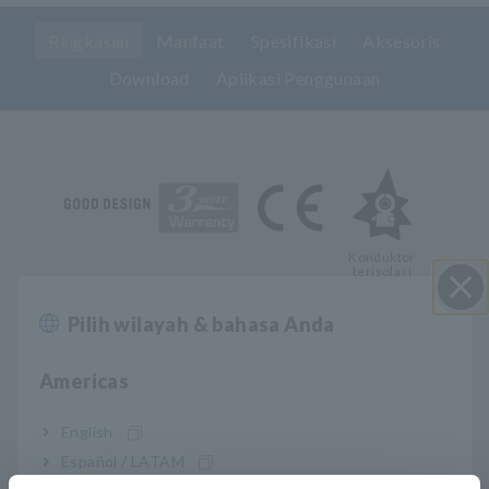
Ringkasan
Manfaat
Spesifikasi
Aksesoris
Download
Aplikasi Penggunaan
Konduktor
terisolasi
Sensor penjepit AC/DC Hioki adalah sensor arus terbaik di
Pilih wilayah & bahasa Anda
Close
kelasnya untuk digunakan dengan power meter, Memory
HiCorder, dan osiloskop berkinerja tinggi. CT6841 adalah
Americas
sensor DC hingga 1 MHz/20 A, ideal untuk menangkap sinyal
selama pengujian efisiensi baterai, inverter, dan pengkondisi
English
daya.
Español / LATAM