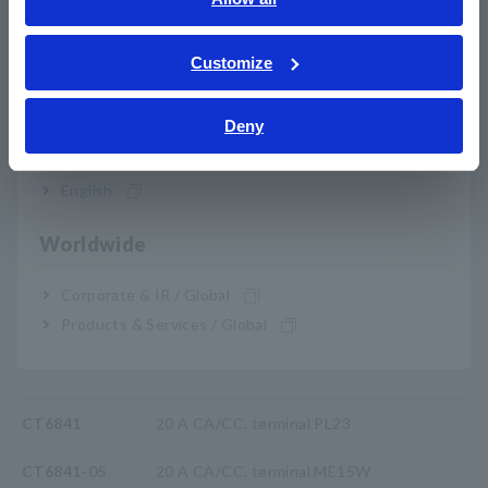
cercanos
ภาษาไทย / ประเทศไทย
Tiếng Việt / Việt Nam
Customize
Bahasa Indonesia
Para la medición de la eficiencia de carga y
Deny
descarga de la batería EV/HEV y la evaluación
India
de la eficiencia de conversión del inversor y del
acondicionador de energía
English
Worldwide
Corporate & IR / Global
Nº de modelo (código de
Products & Services / Global
pedido)
CT6841
20 A CA/CC, terminal PL23
CT6841-05
20 A CA/CC, terminal ME15W