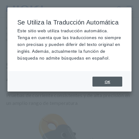
Ir
al
contenido
Se Utiliza la Traducción Automática
principal
Inicio
​ ​
Productos
​ ​
Este sitio web utiliza traducción automática.
Sondas/Sensores de corriente, Sondas de tensión, Sensores CAN
​ ​
Tenga en cuenta que las traducciones no siempre
Pinzas de alta precisión
​ ​
SONDA DE CORRIENTE CA/CC CT6841-05
son precisas y pueden diferir del texto original en
inglés. Además, actualmente la función de
búsqueda no admite búsquedas en español.
SONDA DE CORRIENTE
AC/DC CT6841-05
OK
Pruebas de corriente consistentes y de alta precisión en
un amplio rango de temperatura