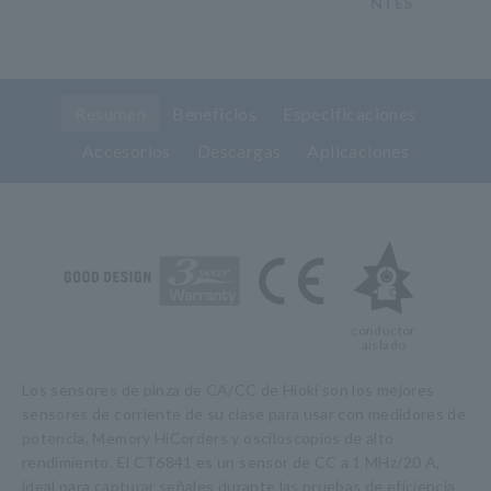
NTES
Resumen
Beneficios
Especificaciones
Accesorios
Descargas
Aplicaciones
conductor
aislado
Los sensores de pinza de CA/CC de Hioki son los mejores
sensores de corriente de su clase para usar con medidores de
potencia, Memory HiCorders y osciloscopios de alto
rendimiento. El CT6841 es un sensor de CC a 1 MHz/20 A,
ideal para capturar señales durante las pruebas de eficiencia