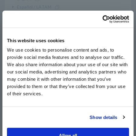
amplio rango de temperatura de -40 °C a 85 °C
Español / LATAM
Português / Brasil
Alta precisión con un diseño tipo abrazadera,
Europe
precisión de amplitud de ±0,3 %, precisión de
This website uses cookies
English
fase de ±0,1°
We use cookies to personalise content and ads, to
provide social media features and to analyse our traffic.
East Asia
We also share information about your use of our site with
CC de ancho de banda amplio a 1 MHz
our social media, advertising and analytics partners who
日本語 / コーポレート・IR
may combine it with other information that you’ve
日本語 / 製品・サービス
provided to them or that they’ve collected from your use
简体中文
Operación con una sola mano y mecanismo de
of their services.
한국어
bloqueo robusto
繁體中文
Show details
Southeast Asia, Oceania
Efectos reducidos de los campos magnéticos, la
posición del conductor y el ruido de los cables
English
Allow all